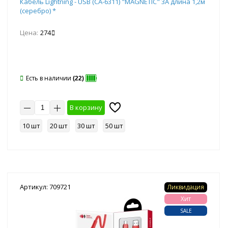
Кабель Lightning - USB (CA-6311) "MAGNETIC" 3А длина 1,2м
(серебро) *
Цена:
274
Есть в наличии
(22)
В корзину
10 шт
20 шт
30 шт
50 шт
Артикул: 709721
Ликвидация
Хит
SALE