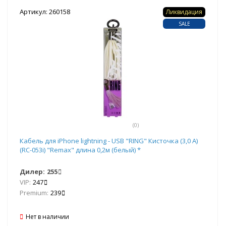
Артикул: 260158
Ликвидация
SALE
(0)
Кабель для iPhone lightning - USB "RING" Кисточка (3,0 A)
(RC-053i) "Remax" длина 0,2м (белый) *
Дилер:
255
VIP:
247
Premium:
239
Нет в наличии