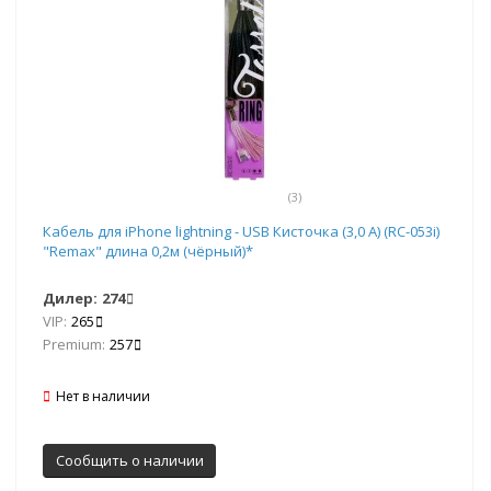
(3)
Кабель для iPhone lightning - USB Кисточка (3,0 A) (RC-053i)
"Remax" длина 0,2м (чёрный)*
Дилер:
274
VIP:
265
Premium:
257
Нет в наличии
Сообщить о наличии