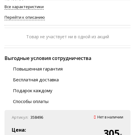
Все характеристики
Перейти к описанию
Товар не участвует ни в одной из акций
Выгодные условия сотрудничества
Повышенная гарантия
120 дней
Бесплатная доставка
Любой ТК на выбор
Подарок каждому
Автобусы (по ЮФО)
Скотч-наклейка
“BlaBlaCar” (по ЮФО)
Способы оплаты
Курьерской службой
QR-код
Онлайн оплата
Артикул:
358496
Нет в наличии
Наличные
Эквайринг
Цена:
305
Оплата на P/C