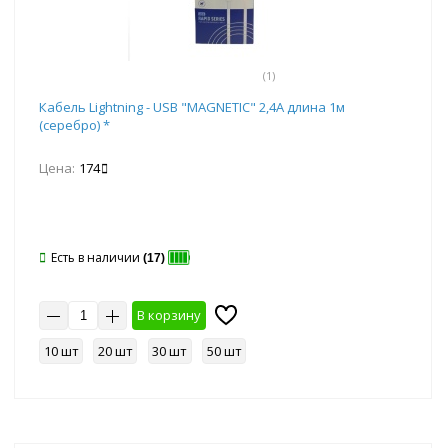
(1)
Кабель Lightning - USB "MAGNETIC" 2,4А длина 1м
(серебро) *
Цена:
174
Есть в наличии
(17)
В корзину
10 шт
20 шт
30 шт
50 шт