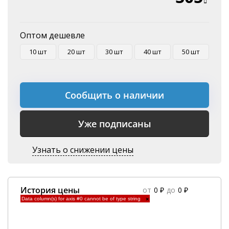
Оптом дешевле
10 шт
20 шт
30 шт
40 шт
50 шт
Сообщить о наличии
Уже подписаны
Узнать о снижении цены
История цены
от
0 ₽
до
0 ₽
Data column(s) for axis #0 cannot be of type string
×