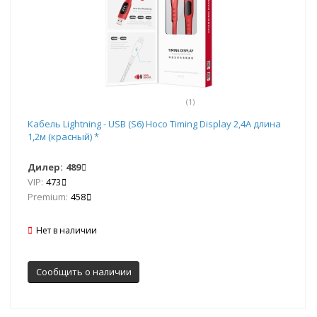
(1)
Кабель Lightning - USB (S6) Hoco Timing Display 2,4А длина
1,2м (красный) *
Дилер:
489
VIP:
473
Premium:
458
Нет в наличии
Сообщить о наличии