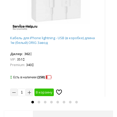
Каб
Кабель для iPhone lightning - USB (в коробке) длина
(чё
1м (белый) ORIG Завод
Ди
Дилер:
362
VIP
VIP:
351
Pr
Premium:
340
Е
Есть в наличии
(158)
В корзину
10
10 шт
20 шт
30 шт
50 шт