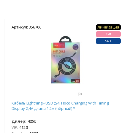
Артикул: 356706
Ликвидация
Хит
SALE
(0)
Кабель Lightning - USB (S4) Hoco Charging With Timing
Display 2,4А длина 1,2м (чёрный) *
Дилер:
425
VIP:
412