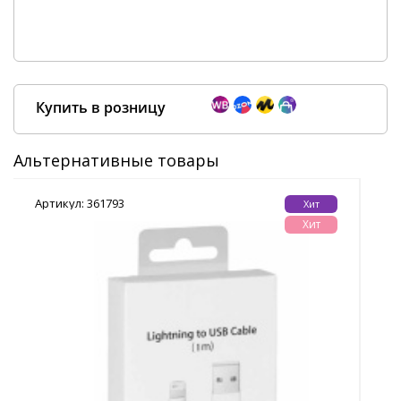
Купить в розницу
Альтернативные товары
Артикул: 361793
Арт
Хит
Покупка оптом от
500 ₽
Хит