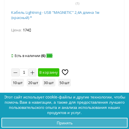
(1)
Кабель Lightning - USB "MAGNETIC" 2,4А длина 1м
(красный) *
Цена:
174
Есть в наличии
(6)
В корзину
10 шт
20 шт
30 шт
50 шт
Этот сайт использует cookie-файлы и другие технологии, чтобы
помочь Вам в навигации, а также для предоставления лучшего
0
пользовательского опыта и анализа использования наших
0
продуктов и услуг.
Артикул: 359899
Ликвидация
Принять
Заказы
SALE