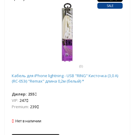
SALE
(0)
Кабель для iPhone lightning - USB "RING" Кисточка (3,0 A)
(RC-053i) "Remax" длина 0,2м (белый) *
Дилер:
255
VIP:
247
Premium:
239
Нет в наличии