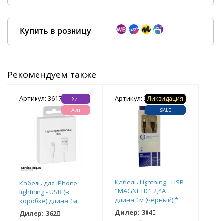
Купить в розницу
Рекомендуем также
Покупка оптом от
500 ₽
Артикул: 361793
Артикул: 359899
Арт
Ликвидация
Хит
Хит
SALE
Кабель Lightning - USB
Каб
Кабель для iPhone
"MAGNETIC" 2,4А
"MA
lightning - USB (в
длина 1м (чёрный) *
дли
коробке) длина 1м
(белый) ORIG Завод
Дилер:
304
Ди
Дилер:
362