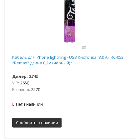
(3)
Кабель для iPhone lightning - USB Кисточка (3,0 A) (RC-053i)
"Remax" длина 0,2м (чёрный)*
Дилер:
274
VIP:
265
Premium:
257
Нет в наличии
Сообщить о наличии