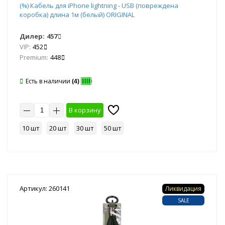
(%) Кабель для iPhone lightning - USB (повреждена
коробка) длина 1м (белый) ORIGINAL
Дилер:
457
VIP:
452
Premium:
448
Есть в наличии
(4)
В корзину
10 шт
20 шт
30 шт
50 шт
Артикул: 260141
Ликвидация
SALE