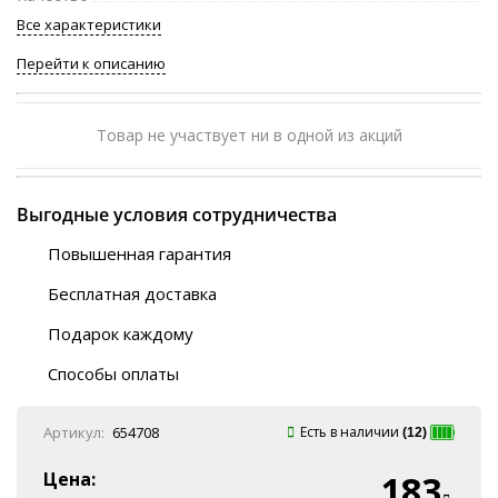
Все характеристики
Перейти к описанию
Товар не участвует ни в одной из акций
Выгодные условия сотрудничества
Повышенная гарантия
120 дней
Бесплатная доставка
Любой ТК на выбор
Подарок каждому
Автобусы (по ЮФО)
Скотч-наклейка
“BlaBlaCar” (по ЮФО)
Способы оплаты
Курьерской службой
QR-код
Онлайн оплата
Артикул:
654708
Есть в наличии
(12)
Наличные
Эквайринг
Цена:
183
Оплата на P/C