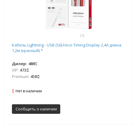
(1)
Кабель Lightning - USB (S6) Hoco Timing Display 2,4А длина
1,2м (красный) *
Дилер:
489
VIP:
473
Premium:
458
Нет в наличии
Сообщить о наличии