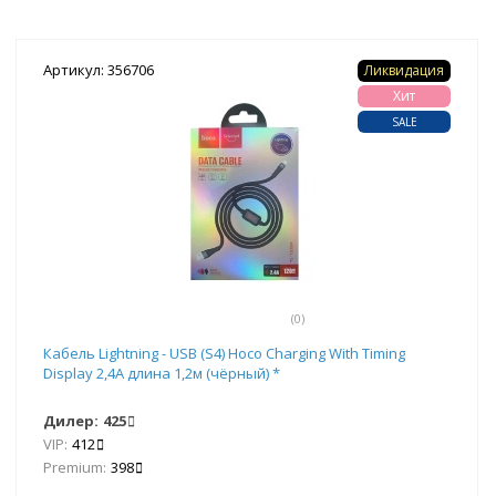
Артикул: 356706
Ликвидация
Хит
SALE
(0)
Кабель Lightning - USB (S4) Hoco Charging With Timing
Display 2,4А длина 1,2м (чёрный) *
Дилер:
425
VIP:
412
Premium:
398