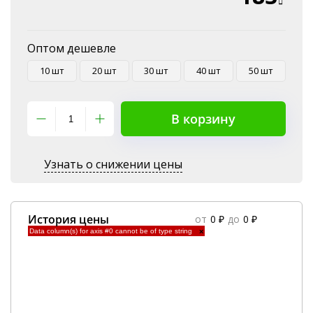
Оптом дешевле
10 шт
20 шт
30 шт
40 шт
50 шт
В корзину
Узнать о снижении цены
История цены
от
0 ₽
до
0 ₽
Data column(s) for axis #0 cannot be of type string
×