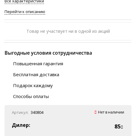
Все характеристики
Перейти к описанию
Товар не участвует ни в одной из акций
Выгодные условия сотрудничества
Повышенная гарантия
120 дней
Бесплатная доставка
Любой ТК на выбор
Подарок каждому
Автобусы (по ЮФО)
Скотч-наклейка
“BlaBlaCar” (по ЮФО)
Способы оплаты
Курьерской службой
QR-код
Онлайн оплата
Артикул:
340804
Нет в наличии
Наличные
Эквайринг
Дилер:
85
Оплата на P/C