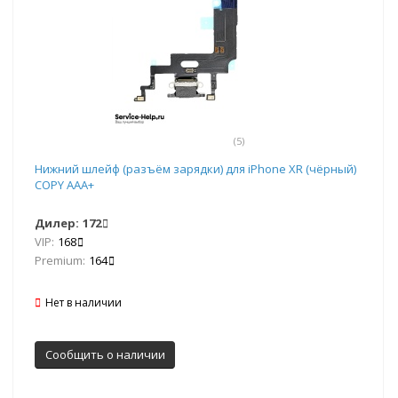
(5)
Нижний шлейф (разъём зарядки) для iPhone XR (чёрный)
COPY AAA+
Дилер:
172
VIP:
168
Premium:
164
Нет в наличии
Сообщить о наличии