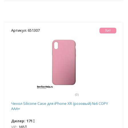
Артикул: 651307
Хит
(0)
Чехол Silicone Case для iPhone XR (розовый) №6 COPY
AAA+
Дилер:
171
VIP:
165