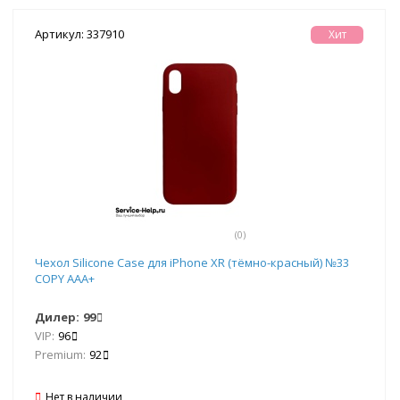
Артикул: 337910
Хит
(0)
Чехол Silicone Case для iPhone XR (тёмно-красный) №33
COPY AAA+
Дилер:
99
VIP:
96
Premium:
92
Нет в наличии