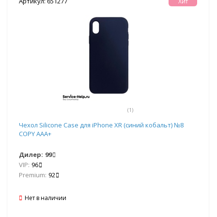
Артикул: 651277
Хит
(1)
Чехол Silicone Case для iPhone XR (синий кобальт) №8
COPY AAA+
Дилер:
99
VIP:
96
Premium:
92
Нет в наличии