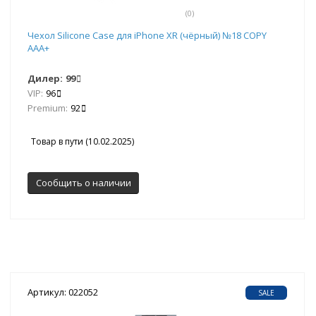
(0)
Чехол Silicone Case для iPhone XR (чёрный) №18 COPY
AAA+
Дилер:
99
VIP:
96
Premium:
92
Товар в пути (10.02.2025)
Сообщить о наличии
Артикул: 022052
SALE