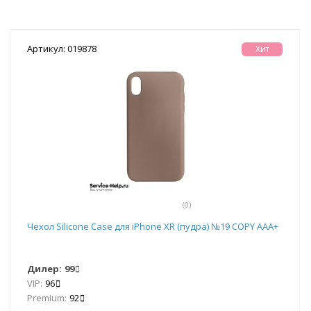
Артикул: 019878
Хит
(0)
Чехол Silicone Case для iPhone XR (пудра) №19 COPY AAA+
Дилер:
99
VIP:
96
Premium:
92