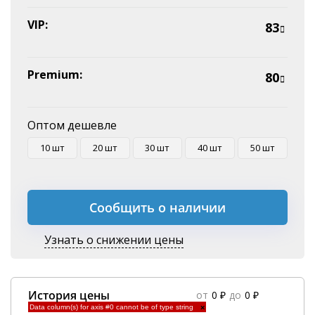
VIP:
83
Premium:
80
Оптом дешевле
10 шт
20 шт
30 шт
40 шт
50 шт
Сообщить о наличии
Узнать о снижении цены
История цены
от
0 ₽
до
0 ₽
Data column(s) for axis #0 cannot be of type string
×