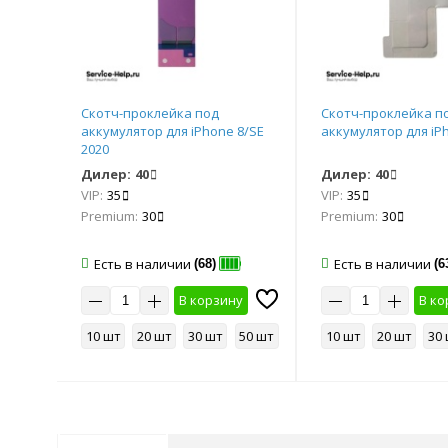
Скотч-проклейка под
Скотч-проклейка п
11
аккумулятор для iPhone 8/SE
аккумулятор для iP
2020
Дилер:
40
Дилер:
40
VIP:
35
VIP:
35
Premium:
30
Premium:
30
Есть в наличии
Есть в наличии
(68)
(6
у
В корзину
В ко
50 шт
10 шт
20 шт
30 шт
50 шт
10 шт
20 шт
30