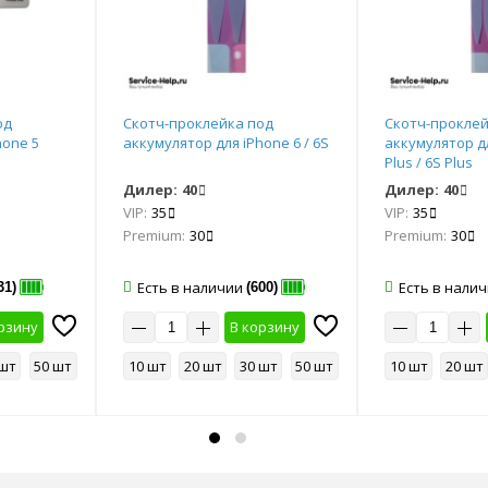
од
Скотч-проклейка под
Скотч-проклей
hone 5
аккумулятор для iPhone 6 / 6S
аккумулятор д
Plus / 6S Plus
Дилер:
40
Дилер:
40
VIP:
35
VIP:
35
Premium:
30
Premium:
30
Есть в наличии
Есть в нали
31)
(600)
рзину
В корзину
 шт
50 шт
10 шт
20 шт
30 шт
50 шт
10 шт
20 шт