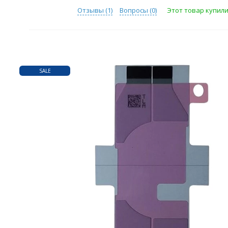
Отзывы (
1
)
Вопросы (
0
)
Этот товар купили 
SALE