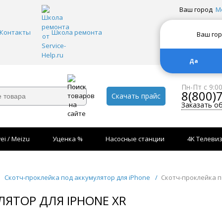
Ваш город
М
Контакты
Школа ремонта
Ваш го
Да
Пн-Пт с 9:0
8(800)
Скачать прайс
Заказать о
ei / Meizu
Уценка %
Насосные станции
4K Телеви
Скотч-проклейка под аккумулятор для iPhone
/
Скотч-проклейка п
ЯТОР ДЛЯ IPHONE XR