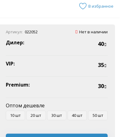
В избранное
Артикул:
022052
Нет в наличии
Дилер:
40
VIP:
35
Premium:
30
Оптом дешевле
10 шт
20 шт
30 шт
40 шт
50 шт