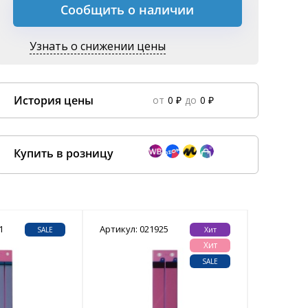
Сообщить о наличии
Узнать о снижении цены
История цены
от
0 ₽
до
0 ₽
Data column(s) for axis #0 cannot be of type string
×
Купить в розницу
1
Покупка оптом от
Артикул: 021925
500 ₽
Артикул: 
Хит
SALE
Хит
SALE