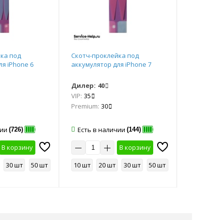
ка под
Скотч-проклейка под
Скотч-пр
ля iPhone 6
аккумулятор для iPhone 7
аккумулят
Дилер:
40
Дилер:
4
VIP:
35
VIP:
35
Premium:
30
Premium:
чии
Есть в наличии
Есть в 
(726)
(144)
В корзину
В корзину
30 шт
50 шт
10 шт
20 шт
30 шт
50 шт
10 шт
2