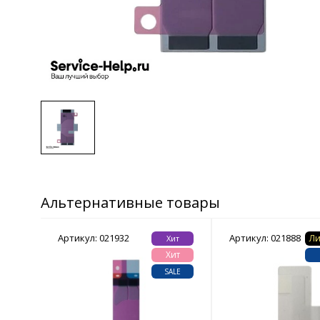
Альтернативные товары
Артикул: 021932
Артикул: 021888
Ли
инка
Хит
инка
Хит
LE
SALE