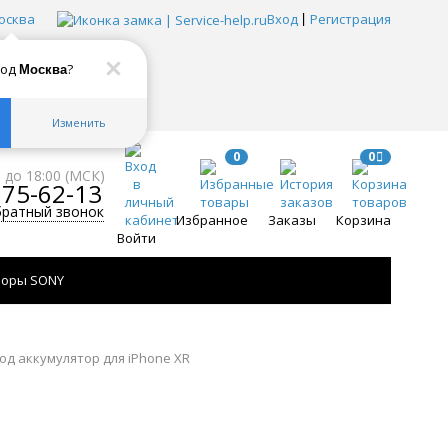
осква
Вход
Регистрация
род
?
Москва
Изменить
0
0
0 до 18:00 (МСК)
775-62-13
братный звонок
Избранное
Заказы
Корзина
Войти
зоры SONY
од аккумулятор для iPhone XR