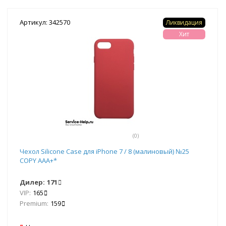
Артикул: 342570
Ликвидация
Хит
(0)
Чехол Silicone Case для iPhone 7 / 8 (малиновый) №25
COPY AAA+*
Дилер:
171
VIP:
165
Premium:
159