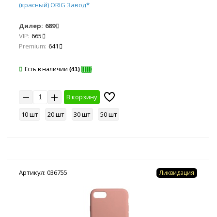
(красный) ORIG Завод*
Дилер:
689
VIP:
665
Premium:
641
Есть в наличии
(41)
В корзину
10 шт
20 шт
30 шт
50 шт
Артикул: 036755
Ликвидация