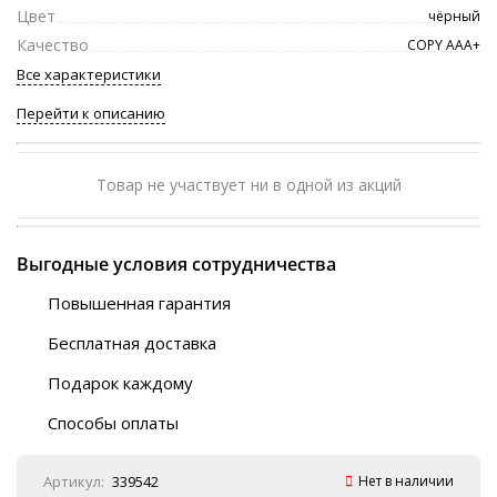
Цвет
чёрный
Качество
COPY ААА+
Все характеристики
Перейти к описанию
Товар не участвует ни в одной из акций
Выгодные условия сотрудничества
Повышенная гарантия
120 дней
Бесплатная доставка
Любой ТК на выбор
Подарок каждому
Автобусы (по ЮФО)
Скотч-наклейка
“BlaBlaCar” (по ЮФО)
Способы оплаты
Курьерской службой
QR-код
Онлайн оплата
Артикул:
339542
Нет в наличии
Наличные