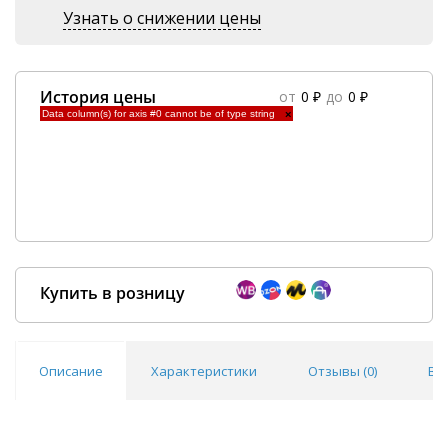
Узнать о снижении цены
История цены
от
0 ₽
до
0 ₽
Data column(s) for axis #0 cannot be of type string
×
Купить в розницу
Описание
Характеристики
Отзывы (
0
)
Во
Покупка оптом от
500 ₽