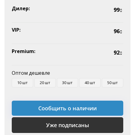
Эквайринг
Дилер:
99
Оплата на P/C
VIP:
96
Premium:
92
Оптом дешевле
10 шт
20 шт
30 шт
40 шт
50 шт
Сообщить о наличии
Уже подписаны