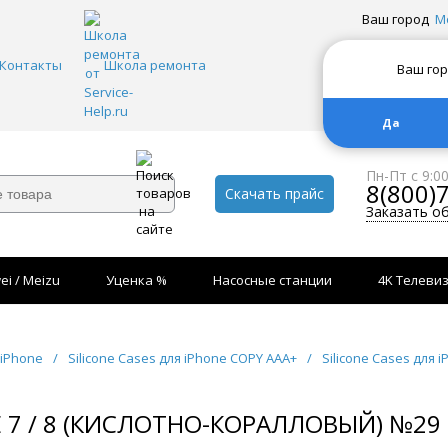
Ваш город
М
Контакты
Школа ремонта
Ваш го
Да
Пн-Пт с 9:0
8(800)
Скачать прайс
Заказать о
ei / Meizu
Уценка %
Насосные станции
4K Телеви
 iPhone
/
Silicone Cases для iPhone COPY AAA+
/
Silicone Cases для i
E 7 / 8 (КИСЛОТНО-КОРАЛЛОВЫЙ) №29