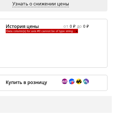
Узнать о снижении цены
История цены
от
0 ₽
до
0 ₽
Data column(s) for axis #0 cannot be of type string
×
Купить в розницу
Покупка оптом от
500 ₽