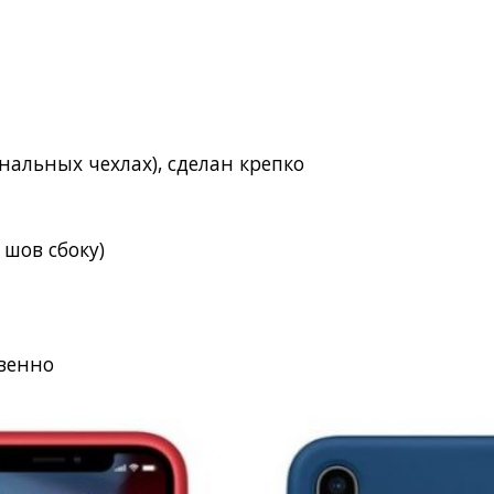
инальных чехлах), сделан крепко
)
 шов сбоку)
твенно