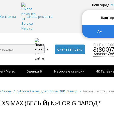
Ваш город
М
Контакты
Школа ремонта
Ваш го
Да
Пн-Пт с 9:0
8(800)
Скачать прайс
Заказать о
ei / Meizu
Уценка %
Насосные станции
4K Телеви
 iPhone
/
Silicone Cases для iPhone ORIG Завод
/
Чехол Silicone Cas
E XS MAX (БЕЛЫЙ) №4 ORIG ЗАВОД*