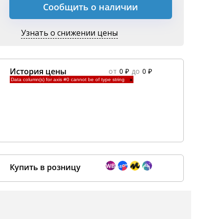
Сообщить о наличии
Узнать о снижении цены
История цены
от
0 ₽
до
0 ₽
Data column(s) for axis #0 cannot be of type string
×
Купить в розницу