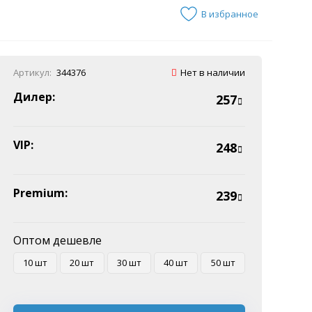
В избранное
Артикул:
344376
Нет в наличии
Дилер:
257
VIP:
248
Premium:
239
Оптом дешевле
10 шт
20 шт
30 шт
40 шт
50 шт