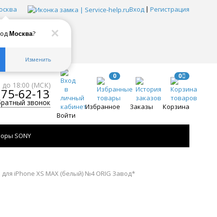
осква
Вход
Регистрация
род
?
Москва
Изменить
0
0
0 до 18:00 (МСК)
775-62-13
братный звонок
Избранное
Заказы
Корзина
Войти
зоры SONY
e для iPhone XS MAX (белый) №4 ORIG Завод*