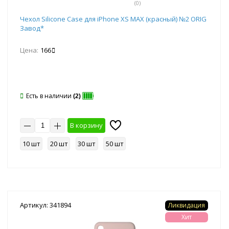
(0)
Чехол Silicone Case для iPhone XS MAX (красный) №2 ORIG
Завод*
Цена:
166
Есть в наличии
(2)
В корзину
10 шт
20 шт
30 шт
50 шт
Артикул: 341894
Ликвидация
Хит