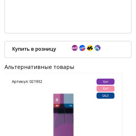
Купить в розницу
Альтернативные товары
Артикул: 021932
Арт
Хит
Покупка оптом от
500 ₽
Хит
SALE