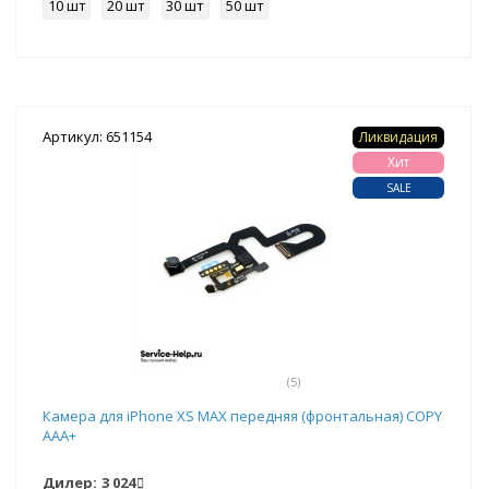
10 шт
20 шт
30 шт
50 шт
Артикул: 651154
Ликвидация
Хит
SALE
(5)
Камера для iPhone XS MAX передняя (фронтальная) COPY
ААА+
Дилер:
3 024