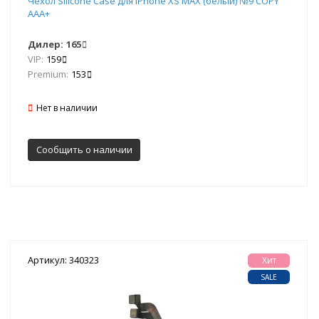
Чехол Silicone Case для iPhone XS MAX (белый) №9 COPY
AAA+
Дилер:
165
VIP:
159
Premium:
153
Нет в наличии
Сообщить о наличии
Артикул: 340323
Хит
SALE