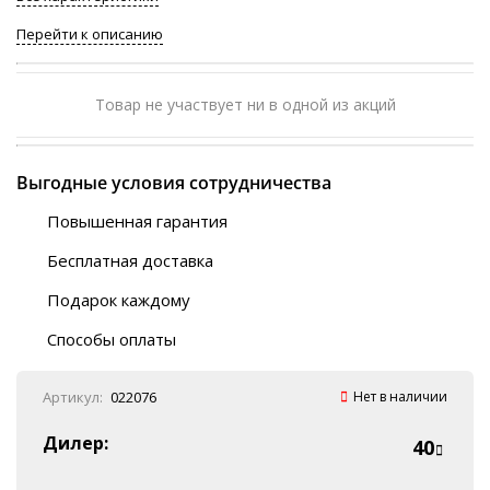
Перейти к описанию
Товар не участвует ни в одной из акций
Выгодные условия сотрудничества
Повышенная гарантия
120 дней
Бесплатная доставка
Любой ТК на выбор
Подарок каждому
Автобусы (по ЮФО)
Скотч-наклейка
“BlaBlaCar” (по ЮФО)
Способы оплаты
Курьерской службой
QR-код
Онлайн оплата
Артикул:
022076
Нет в наличии
Наличные
Эквайринг
Дилер:
40
Оплата на P/C