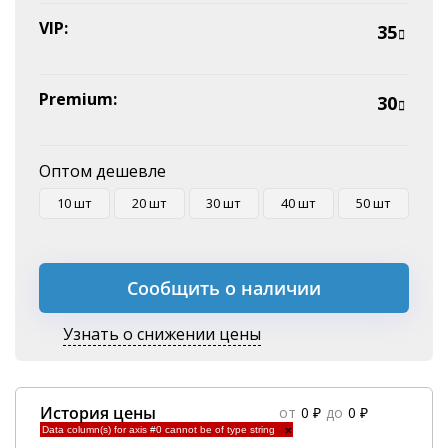
VIP:
35
Premium:
30
Оптом дешевле
10 шт
20 шт
30 шт
40 шт
50 шт
Сообщить о наличии
Узнать о снижении цены
История цены
от
0 ₽
до
0 ₽
Data column(s) for axis #0 cannot be of type string
×