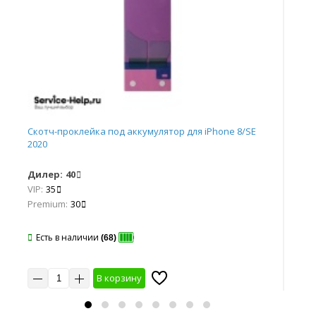
Скотч-проклейка под аккумулятор для iPhone 8/SE
Ско
2020
Дилер:
40
Ди
VIP:
35
VIP
Premium:
30
Pr
Есть в наличии
Е
(68)
В корзину
10 шт
20 шт
30 шт
50 шт
10