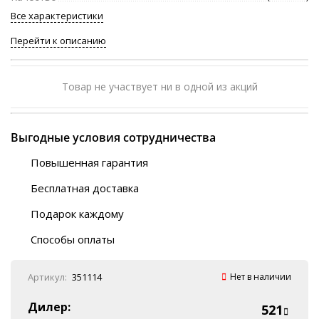
Все характеристики
Перейти к описанию
Товар не участвует ни в одной из акций
Выгодные условия сотрудничества
Повышенная гарантия
120 дней
Бесплатная доставка
Любой ТК на выбор
Подарок каждому
Автобусы (по ЮФО)
Скотч-наклейка
“BlaBlaCar” (по ЮФО)
Способы оплаты
Курьерской службой
QR-код
Онлайн оплата
Артикул:
351114
Нет в наличии
Наличные
Эквайринг
Дилер:
521
Оплата на P/C