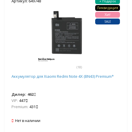
Артикул: 649748
+ Подарок
Ликвидация
Хит
SALE
(18)
Аккумулятор для Xiaomi Redmi Note 4X (BN43) Premium*
Дилер:
462
VIP:
447
Premium:
431
Нет в наличии