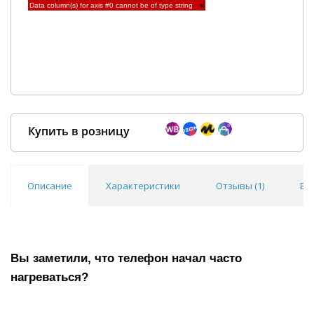
Data column(s) for axis #0 cannot be of type string
×
Купить в розницу
Описание
Характеристики
Отзывы (
1
)
Во
Покупка оптом от
500 ₽
Вы заметили, что телефон начал часто
нагреваться?