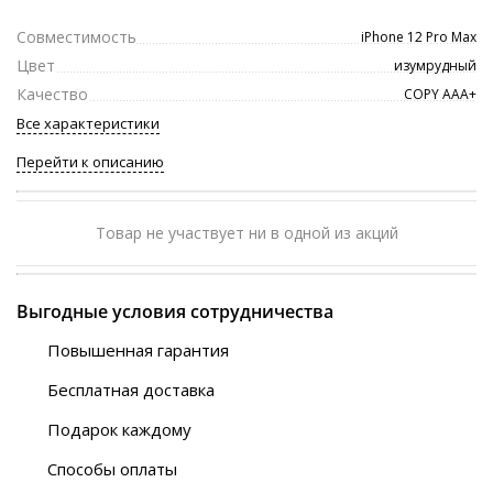
Совместимость
iPhone 12 Pro Max
Цвет
изумрудный
Качество
COPY ААА+
Все характеристики
Перейти к описанию
Товар не участвует ни в одной из акций
Выгодные условия сотрудничества
Повышенная гарантия
120 дней
Бесплатная доставка
Любой ТК на выбор
Подарок каждому
Автобусы (по ЮФО)
Скотч-наклейка
“BlaBlaCar” (по ЮФО)
Способы оплаты
Курьерской службой
QR-код