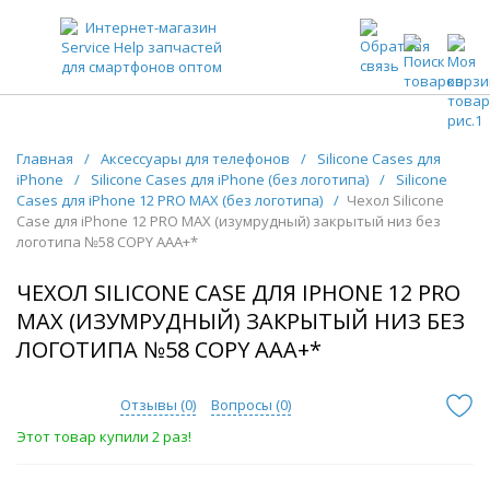
ЗАПЧАСТИ ДЛЯ ТЕЛЕФОНОВ ОПТОМ
Главная
/
Аксессуары для телефонов
/
Silicone Cases для
iPhone
/
Silicone Cases для iPhone (без логотипа)
/
Silicone
Cases для iPhone 12 PRO MAX (без логотипа)
/
Чехол Silicone
Case для iPhone 12 PRO MAX (изумрудный) закрытый низ без
логотипа №58 COPY AAA+*
ЧЕХОЛ SILICONE CASE ДЛЯ IPHONE 12 PRO
MAX (ИЗУМРУДНЫЙ) ЗАКРЫТЫЙ НИЗ БЕЗ
ЛОГОТИПА №58 COPY AAA+*
Отзывы (
0
)
Вопросы (
0
)
Этот товар купили 2 раз!