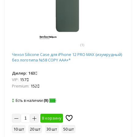
(1)
Чехол Silicone Case для iPhone 12 PRO MAX (изумрудный)
без логотипа №58 COPY AAA+*
Дилер:
163
VIP:
157
Premium:
152
Есть в наличии
(9)
В корзину
10 шт
20 шт
30 шт
50 шт