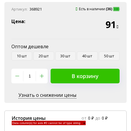
Онлайн оплата
Артикул:
368921
Есть в наличии
(36)
Наличные
Эквайринг
Цена:
91
Оплата на P/C
Оптом дешевле
10 шт
20 шт
30 шт
40 шт
50 шт
В корзину
Узнать о снижении цены
История цены
от
0 ₽
до
0 ₽
Data column(s) for axis #0 cannot be of type string
×