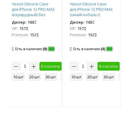
Чехол Silicone Case
Чехол Silicone Case
Чех
для iPhone 12 PRO MAX
для iPhone 12 PRO MAX
для
(изумрудный) без
(синий кобальт)
(зе
логотипа №58 COPY
закрытый низ без
за
Дилер:
163
Дилер:
163
Ди
AAA+*
логотипа №8 COPY
ло
VIP:
157
VIP:
157
VIP
AAA+*
AA
Premium:
152
Premium:
152
Pr
Есть в наличии
Есть в наличии
Е
(9)
(4)
н
В корзину
В корзину
у
10 шт
20 шт
30 шт
50 шт
10 шт
20 шт
30 шт
50 шт
10
50 шт