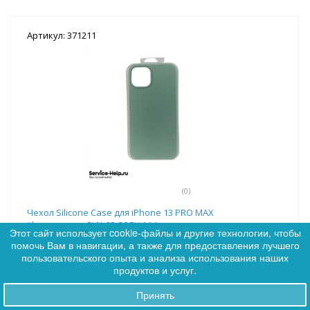
Артикул: 371211
(0)
Чехол Silicone Case для iPhone 13 PRO MAX
(фисташковый) №68 COPY AAA+
Этот сайт использует cookie-файлы и другие технологии, чтобы
помочь Вам в навигации, а также для предоставления лучшего
0
Цена:
82
пользовательского опыта и анализа использования наших
0
продуктов и услуг.
Принять
Заказы