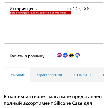
История цены
от
0 ₽
до
0 ₽
Data column(s) for axis #0 cannot be of type string
×
Купить в розницу
Описание
Характеристики
Отзывы (
0
)
Во
Покупка оптом от
500 ₽
В нашем интернет-магазине представлен
полный ассортимент Silicone Case для