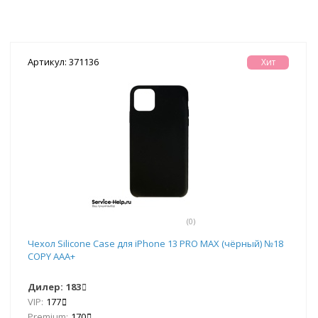
Артикул: 371136
Хит
(0)
Чехол Silicone Case для iPhone 13 PRO MAX (чёрный) №18
COPY AAA+
Дилер:
183
VIP:
177
Premium:
170