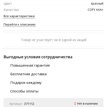
Цвет
красный
Качество
COPY ААА+
Все характеристики
Перейти к описанию
Товар не участвует ни в одной из акций
Выгодные условия сотрудничества
Повышенная гарантия
120 дней
Бесплатная доставка
Любой ТК на выбор
Подарок каждому
Автобусы (по ЮФО)
Скотч-наклейка
“BlaBlaCar” (по ЮФО)
Способы оплаты
Курьерской службой
QR-код
Онлайн оплата
Артикул:
371112
Нет в наличии
Наличные