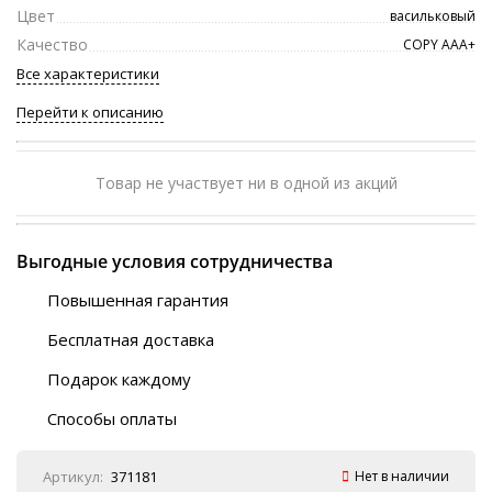
Цвет
васильковый
Качество
COPY ААА+
Все характеристики
Перейти к описанию
Товар не участвует ни в одной из акций
Выгодные условия сотрудничества
Повышенная гарантия
120 дней
Бесплатная доставка
Любой ТК на выбор
Подарок каждому
Автобусы (по ЮФО)
Скотч-наклейка
“BlaBlaCar” (по ЮФО)
Способы оплаты
Курьерской службой
QR-код
Онлайн оплата
Артикул:
371181
Нет в наличии
Наличные