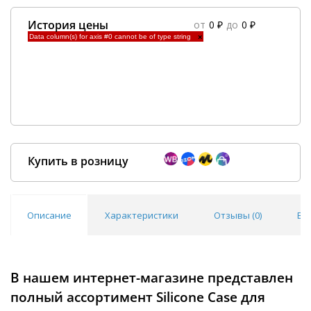
История цены
от
0 ₽
до
0 ₽
Data column(s) for axis #0 cannot be of type string
×
Купить в розницу
Описание
Характеристики
Отзывы (
0
)
Во
Покупка оптом от
500 ₽
В нашем интернет-магазине представлен
полный ассортимент Silicone Case для