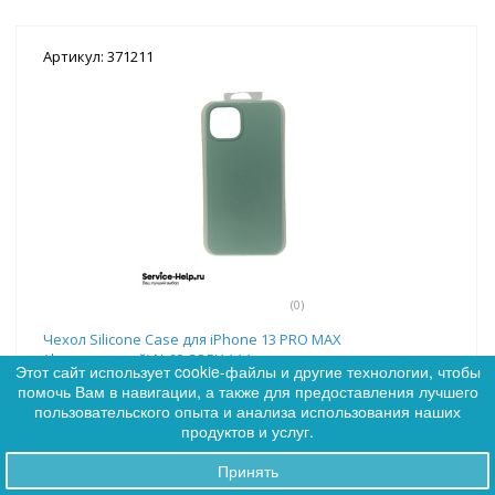
Артикул: 371211
(0)
Чехол Silicone Case для iPhone 13 PRO MAX
(фисташковый) №68 COPY AAA+
Этот сайт использует cookie-файлы и другие технологии, чтобы
помочь Вам в навигации, а также для предоставления лучшего
0
Цена:
82
пользовательского опыта и анализа использования наших
0
продуктов и услуг.
Принять
Заказы