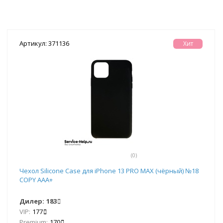
Артикул: 371136
Хит
(0)
Чехол Silicone Case для iPhone 13 PRO MAX (чёрный) №18
COPY AAA+
Дилер:
183
VIP:
177
Premium:
170