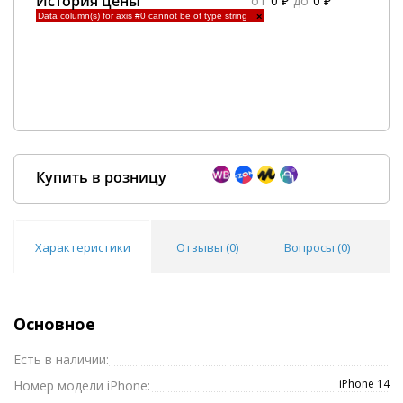
История цены
от
0 ₽
до
0 ₽
Data column(s) for axis #0 cannot be of type string
×
Купить в розницу
Характеристики
Отзывы (
0
)
Вопросы (
0
)
Покупка оптом от
500 ₽
Основное
Есть в наличии:
iPhone 14
Номер модели iPhone: