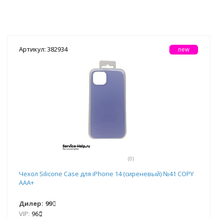
Артикул: 382934
new
(0)
Чехол Silicone Case для iPhone 14 (сиреневый) №41 COPY
AAA+
Дилер:
99
VIP:
96