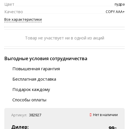
Цвет
пудра
Качество
COPY ААА+
Все характеристики
Товар не участвует ни в одной из акций
Выгодные условия сотрудничества
Повышенная гарантия
120 дней
Бесплатная доставка
Любой ТК на выбор
Подарок каждому
Автобусы (по ЮФО)
Скотч-наклейка
“BlaBlaCar” (по ЮФО)
Способы оплаты
Курьерской службой
QR-код
Онлайн оплата
Артикул:
382927
Нет в наличии
Наличные
Эквайринг
Дилер:
99