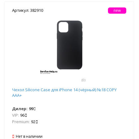
Артикул: 382910
new
(0)
Чехол Silicone Case для iPhone 14 (чёрный) №18 COPY
AAA+
Дилер:
99
VIP:
96
Premium:
92
Нет в наличии