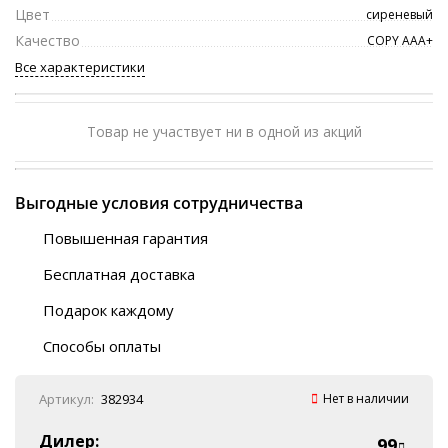
Цвет
сиреневый
Качество
COPY ААА+
Все характеристики
Товар не участвует ни в одной из акций
Выгодные условия сотрудничества
Повышенная гарантия
120 дней
Бесплатная доставка
Любой ТК на выбор
Подарок каждому
Автобусы (по ЮФО)
Скотч-наклейка
“BlaBlaCar” (по ЮФО)
Способы оплаты
Курьерской службой
QR-код
Онлайн оплата
Артикул:
382934
Нет в наличии
Наличные
Эквайринг
Дилер:
99