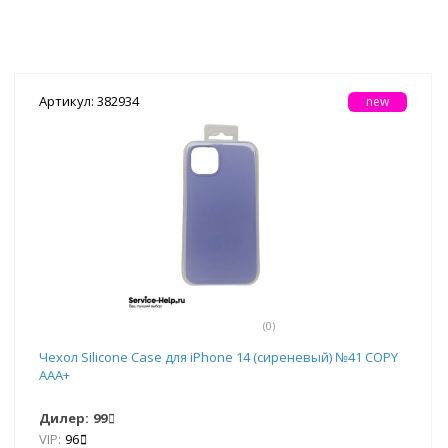
Артикул: 382934
new
(0)
Чехол Silicone Case для iPhone 14 (сиреневый) №41 COPY
AAA+
Дилер:
99
VIP:
96