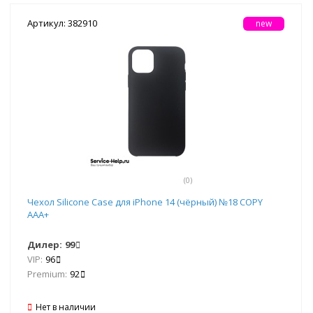
Артикул: 382910
new
(0)
Чехол Silicone Case для iPhone 14 (чёрный) №18 COPY
AAA+
Дилер:
99
VIP:
96
Premium:
92
Нет в наличии