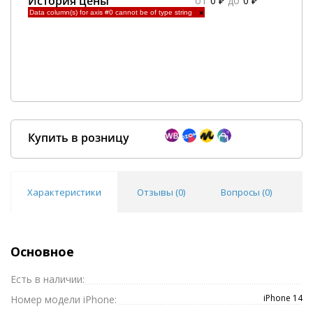
История цены
от
0 ₽
до
0 ₽
Data column(s) for axis #0 cannot be of type string
×
Купить в розницу
Характеристики
Отзывы (
0
)
Вопросы (
0
)
Покупка оптом от
500 ₽
Основное
Есть в наличии:
iPhone 14
Номер модели iPhone: