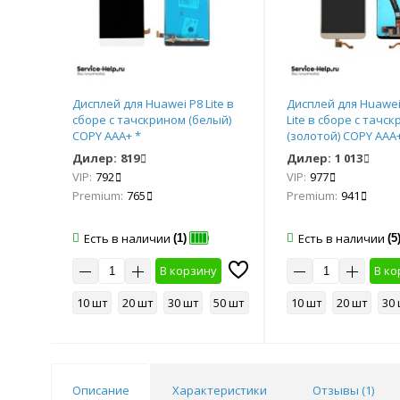
Дисплей для Huawei P8 Lite в
Дисплей для Huawei
ый)
сборе с тачскрином (белый)
Lite в сборе с тачс
COPY AAA+ *
(золотой) COPY AAA+
Дилер:
819
Дилер:
1 013
VIP:
792
VIP:
977
Premium:
765
Premium:
941
Есть в наличии
Есть в наличии
(1)
(5
у
В корзину
В ко
50 шт
10 шт
20 шт
30 шт
50 шт
10 шт
20 шт
30
Описание
Характеристики
Отзывы (
1
)