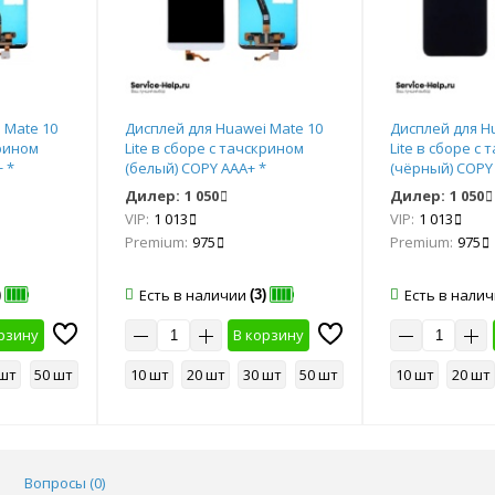
 Mate 10
Дисплей для Huawei Mate 10
Дисплей для H
крином
Lite в сборе с тачскрином
Lite в сборе с
 *
(белый) COPY AAA+ *
(чёрный) COPY
Дилер:
1 050
Дилер:
1 050
VIP:
1 013
VIP:
1 013
Premium:
975
Premium:
975
Есть в наличии
Есть в нали
)
(3)
рзину
В корзину
 шт
50 шт
10 шт
20 шт
30 шт
50 шт
10 шт
20 шт
Вопросы (
0
)