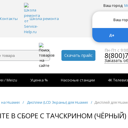
Ваш город
М
Контакты
Школа ремонта
Ваш го
Да
Пн-Пт с 9:0
8(800)
Скачать прайс
Заказать о
ei / Meizu
Уценка %
Насосные станции
4K Телеви
 на Huawei
/
Дисплеи (LCD Экраны) для Huawei
/
Дисплей для Huawe
TE В СБОРЕ С ТАЧСКРИНОМ (ЧЁРНЫЙ) 