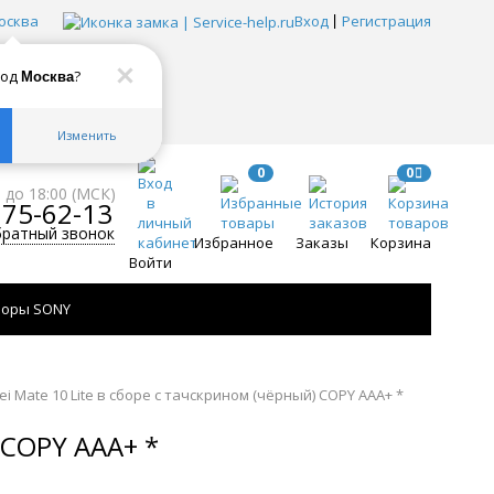
осква
Вход
Регистрация
род
?
Москва
Изменить
0
0
0 до 18:00 (МСК)
775-62-13
братный звонок
Избранное
Заказы
Корзина
Войти
зоры SONY
i Mate 10 Lite в сборе с тачскрином (чёрный) COPY AAA+ *
COPY AAA+ *