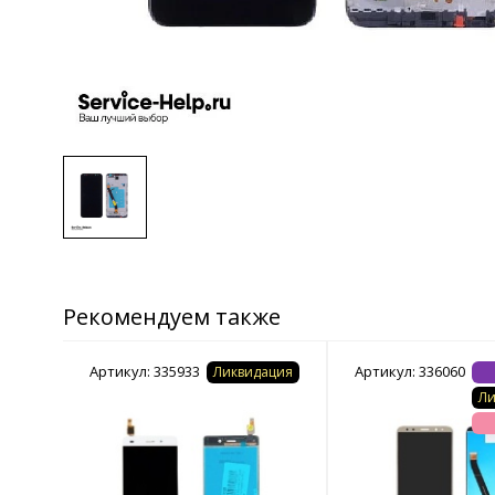
Рекомендуем также
Артикул: 335933
Артикул: 336060
ация
Ликвидация
Ли