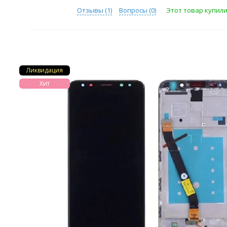
Отзывы (
1
)
Вопросы (
0
)
Этот товар купили
Ликвидация
Хит