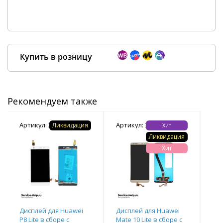
Купить в розницу
Рекомендуем также
Покупка оптом от
500 ₽
Артикул: 335933
Артикул: 336060
Арт
Ликвидация
Хит
Ликвидация
Хит
Дисплей для Huawei
Дисплей для Huawei
Ди
P8 Lite в сборе с
Mate 10 Lite в сборе с
Mat