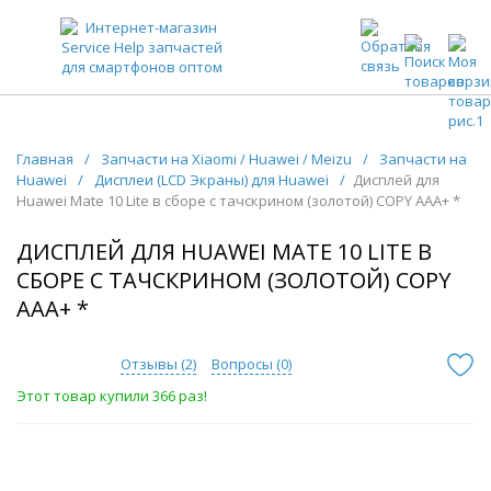
ЗАПЧАСТИ ДЛЯ ТЕЛЕФОНОВ ОПТОМ
Главная
/
Запчасти на Xiaomi / Huawei / Meizu
/
Запчасти на
Huawei
/
Дисплеи (LCD Экраны) для Huawei
/
Дисплей для
Huawei Mate 10 Lite в сборе с тачскрином (золотой) COPY AAA+ *
ДИСПЛЕЙ ДЛЯ HUAWEI MATE 10 LITE В
СБОРЕ С ТАЧСКРИНОМ (ЗОЛОТОЙ) COPY
AAA+ *
Отзывы (
2
)
Вопросы (
0
)
Этот товар купили 366 раз!