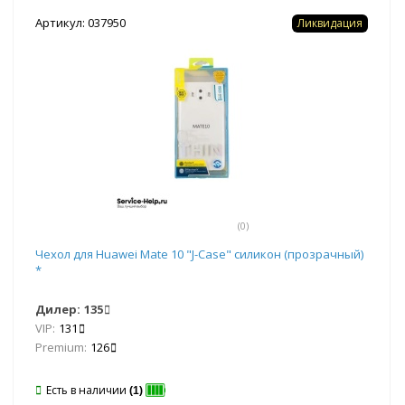
Артикул: 037950
Ликвидация
(0)
Чехол для Huawei Mate 10 "J-Case" силикон (прозрачный)
*
Дилер:
135
VIP:
131
Premium:
126
Есть в наличии
(1)