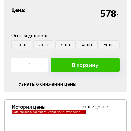
Наличные
Эквайринг
Цена:
578
Оплата на P/C
Оптом дешевле
10 шт
20 шт
30 шт
40 шт
50 шт
В корзину
Узнать о снижении цены
История цены
от
0 ₽
до
0 ₽
Data column(s) for axis #0 cannot be of type string
×