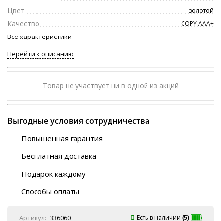
Цвет
золотой
Качество
COPY ААА+
Все характеристики
Перейти к описанию
Товар не участвует ни в одной из акций
Выгодные условия сотрудничества
Повышенная гарантия
120 дней
Бесплатная доставка
Любой ТК на выбор
Подарок каждому
Автобусы (по ЮФО)
Скотч-наклейка
“BlaBlaCar” (по ЮФО)
Способы оплаты
Курьерской службой
QR-код
Онлайн оплата
Артикул:
336060
Есть в наличии
(5)