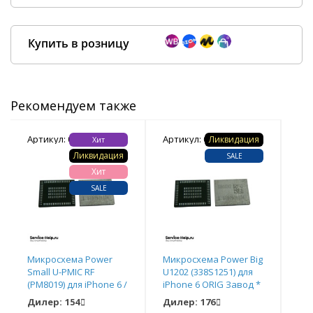
Купить в розницу
Рекомендуем также
Покупка оптом от
500 ₽
Артикул: 020478
Артикул: 020461
Арт
Ликвидация
Хит
Ликвидация
SALE
Хит
SALE
Микросхема Power
Микросхема Power Big
Ми
Small U-PMIC RF
U1202 (338S1251) для
Sma
(PM8019) для iPhone 6 /
iPhone 6 ORIG Завод *
для
6 Plus ORIG Завод *
За
Дилер:
154
Дилер:
176
Ди