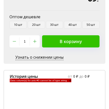
Оптом дешевле
10 шт
20 шт
30 шт
40 шт
50 шт
В корзину
Узнать о снижении цены
История цены
от
0 ₽
до
0 ₽
Data column(s) for axis #0 cannot be of type string
×