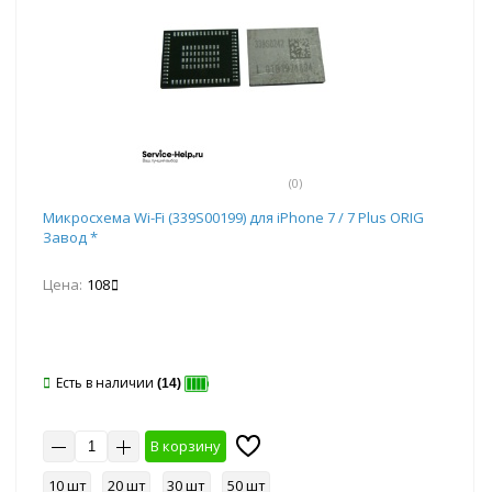
(0)
Микросхема Wi-Fi (339S00199) для iPhone 7 / 7 Plus ORIG
Завод *
Цена:
108
Есть в наличии
(14)
В корзину
10 шт
20 шт
30 шт
50 шт