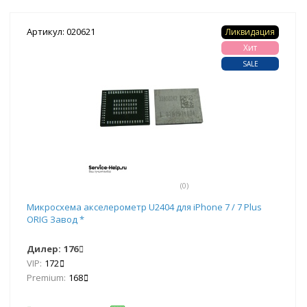
Артикул: 020621
Ликвидация
Хит
SALE
(0)
Микросхема акселерометр U2404 для iPhone 7 / 7 Plus
ORIG Завод *
Дилер:
176
VIP:
172
Premium:
168