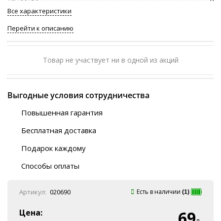
Все характеристики
Перейти к описанию
Товар не участвует ни в одной из акций
Выгодные условия сотрудничества
Повышенная гарантия
120 дней
Бесплатная доставка
Любой ТК на выбор
Подарок каждому
Автобусы (по ЮФО)
Скотч-наклейка
“BlaBlaCar” (по ЮФО)
Способы оплаты
Курьерской службой
QR-код
Онлайн оплата
Артикул:
020690
Есть в наличии
(1)
Наличные
Эквайринг
Цена:
69
Оплата на P/C