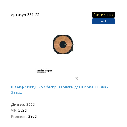
Артикул: 381425
Ликвидация
SALE
(2)
Шлейф с катушкой беспр. зарядки для iPhone 11 ORIG
Завод
Дилер:
300
VIP:
293
Premium:
286