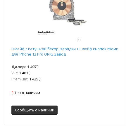
(4)
Шлейф с катушкой беспр. зарядки + шлейф кнопок громк.
для iPhone 12 Pro ORIG Завод
Дилер:
1 497
VIP:
1 461
Premium:
1 425
Нет в наличии
Сообщить о наличии