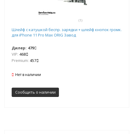
(1)
Шлейф с катушкой беспр. зарядки + шлейф кнопок громк.
для iPhone 11 Pro Max ORIG Завод
Дилер:
479
VIP:
468
Premium:
457
Нет в наличии
Сообщить о наличии