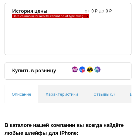
История цены
от
0 ₽
до
0 ₽
Data column(s) for axis #0 cannot be of type string
×
Купить в розницу
Описание
Характеристики
Отзывы (
5
)
Во
Покупка оптом от
500 ₽
В каталоге нашей компании вы всегда найдёте
любые шлейфы для
iPhone
: