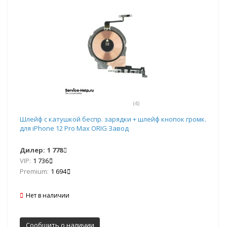
(4)
Шлейф с катушкой беспр. зарядки + шлейф кнопок громк.
для iPhone 12 Pro Max ORIG Завод
Дилер:
1 778
VIP:
1 736
Premium:
1 694
Нет в наличии
Сообщить о наличии