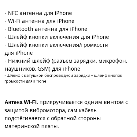
- NFC антенна для iPhone
-
Wi
-
Fi
антенна для
iPhone
- Bluetooth антенна для iPhone
- Шлейф кнопки включения для
iPhone
- Шлейф кнопки включения/громкости
для
iPhone
- Нижний шлейф (разъём зарядки, микрофон,
наушников, GSM) для iPhone
- Шлейф с катушкой беспроводной зарядки + шлейф кнопок
громкости для iPhone
, прикручивается одним винтом с
Антена
W
i-
F
i
защитой вибромотора, сам кабель
подстёгивается с обратной стороны
материнской платы.