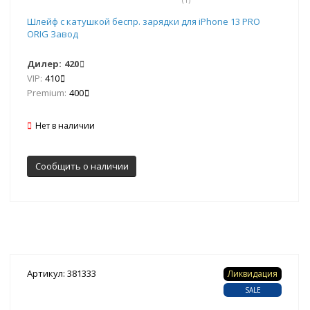
Шлейф с катушкой беспр. зарядки для iPhone 13 PRO
ORIG Завод
Дилер:
420
VIP:
410
Premium:
400
Нет в наличии
Сообщить о наличии
Артикул: 381333
Ликвидация
SALE