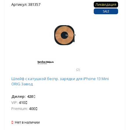
Артикул: 381357
Ликвидация
SALE
(2)
Шлейф с катушкой беспр. зарядки для iPhone 13 Mini
ORIG Завод
Дилер:
420
VIP:
410
Premium:
400
Нет в наличии