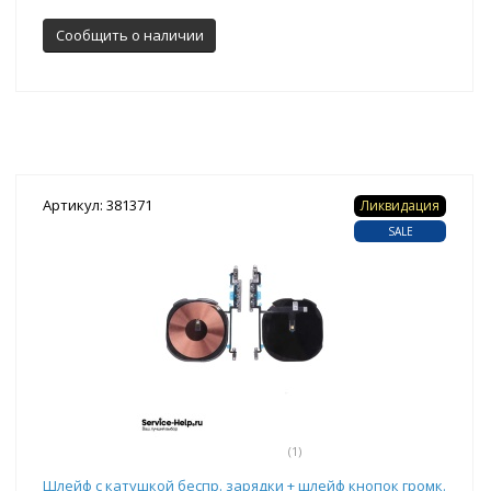
Сообщить о наличии
Артикул: 381371
Ликвидация
SALE
(1)
Шлейф с катушкой беспр. зарядки + шлейф кнопок громк.