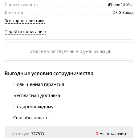
Совместимость
iPhone 12 Mini
Качество
ORIG Завод
Все характеристики
Перейти к описанию
Товар не участвует ни в одной из акций
Выгодные условия сотрудничества
Повышенная гарантия
120 дней
Бесплатная доставка
Любой ТК на выбор
Подарок каждому
Автобусы (по ЮФО)
Скотч-наклейка
“BlaBlaCar” (по ЮФО)
Способы оплаты
Курьерской службой
QR-код
Онлайн оплата
Артикул:
377893
Нет в наличии
Наличные