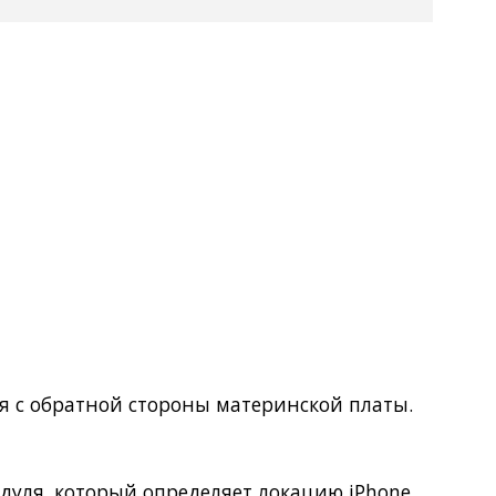
Покупка оптом от
500 ₽
ся с обратной стороны материнской платы.
одуля, который определяет локацию iPhone.