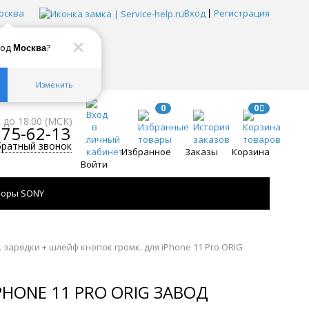
осква
Вход
Регистрация
род
?
Москва
Изменить
0
0
0 до 18:00 (МСК)
775-62-13
братный звонок
Избранное
Заказы
Корзина
Войти
зоры SONY
 зарядки + шлейф кнопок громк. для iPhone 11 Pro ORIG
HONE 11 PRO ORIG ЗАВОД