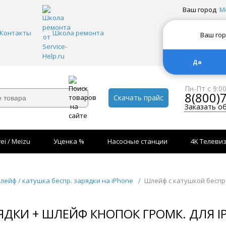
Ваш город
М
Контакты
Школа ремонта
Ваш го
Да
Пн-Пт с 9:0
8(800)
Скачать прайс
Заказать о
ei / Meizu
Уценка %
Насосные станции
4K Телеви
лейф / катушка беспр. зарядки на iPhone
/
Шлейф с катушкой беспр.
ДКИ + ШЛЕЙФ КНОПОК ГРОМК. ДЛЯ IP