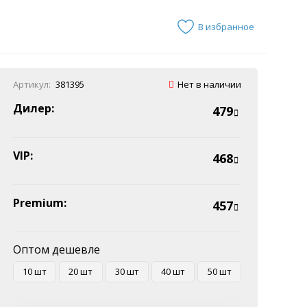
В избранное
Артикул:
381395
Нет в наличии
Дилер:
479
VIP:
468
Premium:
457
Оптом дешевле
10 шт
20 шт
30 шт
40 шт
50 шт