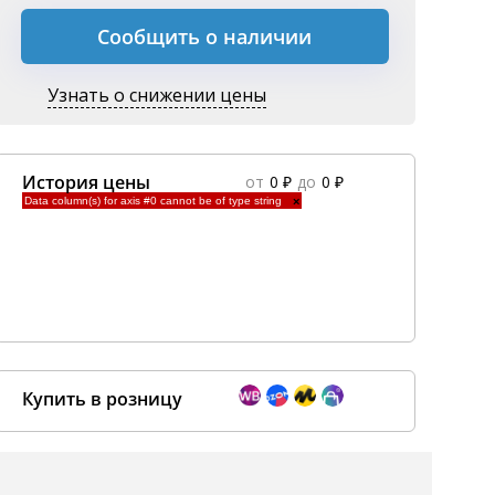
Сообщить о наличии
Узнать о снижении цены
История цены
от
0 ₽
до
0 ₽
Data column(s) for axis #0 cannot be of type string
×
Купить в розницу