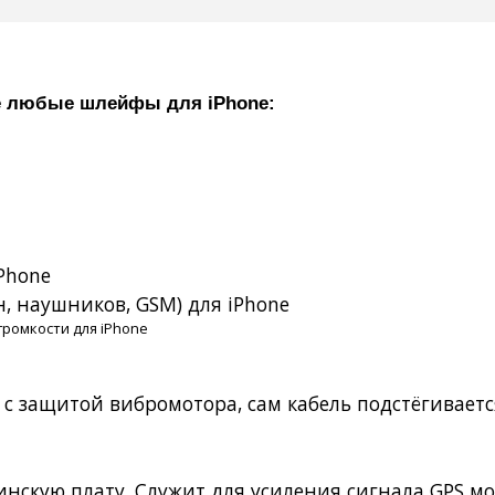
ёте любые шлейфы для
iPhone
:
Phone
, наушников, GSM) для iPhone
громкости для iPhone
 с защитой вибромотора, сам кабель подстёгивает
инскую плату. Служит для усиления сигнала GPS м