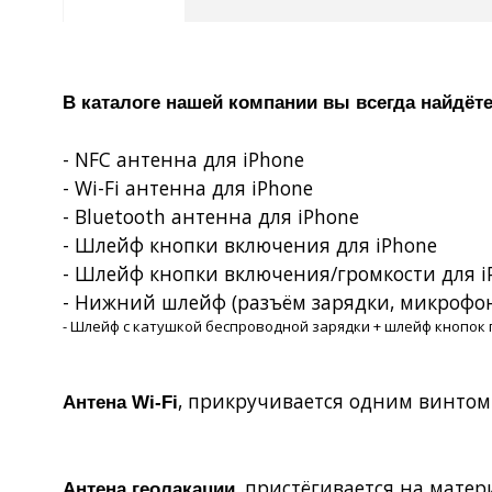
В каталоге нашей компании вы всегда найд
- NFC антенна для iPhone
-
Wi
-
Fi
антенна для
iPhone
- Bluetooth антенна для iPhone
- Шлейф кнопки включения для
iPhone
- Шлейф кнопки включения/громкости для
i
- Нижний шлейф (разъём зарядки, микрофон
- Шлейф с катушкой беспроводной зарядки + шлейф кнопок 
, прикручивается одним винтом
Антена
W
i-
F
i
, пристёгивается на матер
Антена геолакации