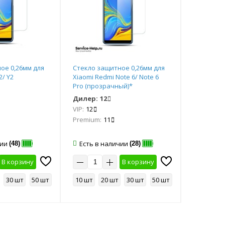
ое 0,26мм для
Стекло защитное 0,26мм для
Стекло з
2/ Y2
Xiaomi Redmi Note 6/ Note 6
Xiaomi Re
Pro (прозрачный)*
(прозрач
Дилер:
12
Дилер:
1
VIP:
12
VIP:
13
Premium:
11
Premium:
чии
Есть в наличии
Есть в 
(48)
(28)
В корзину
В корзину
30 шт
50 шт
10 шт
20 шт
30 шт
50 шт
10 шт
2