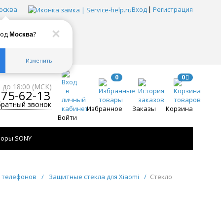
осква
Вход
Регистрация
род
?
Москва
Изменить
0
0
0 до 18:00 (МСК)
775-62-13
братный звонок
Избранное
Заказы
Корзина
Войти
зоры SONY
я телефонов
/
Защитные стекла для Xiaomi
/
Стекло