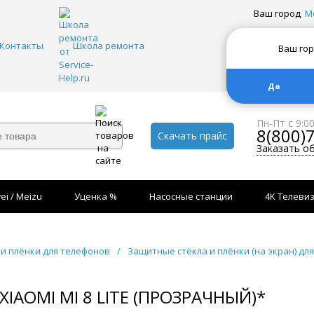
Ваш город
М
Контакты
Школа ремонта
Ваш го
Да
Пн-Пт с 9:0
8(800)
Скачать прайс
Заказать о
ei / Meizu
Уценка %
Насосные станции
4K Телеви
и плёнки для телефонов
/
Защитные стёкла и плёнки (на экран) дл
IAOMI MI 8 LITE (ПРОЗРАЧНЫЙ)*