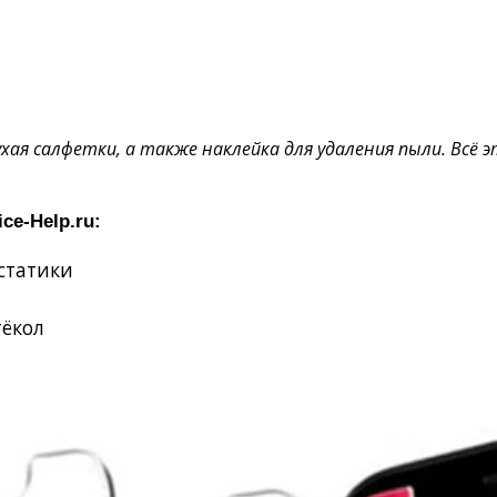
ая салфетки, а также наклейка для удаления пыли. Всё 
ice
-
Help
.
ru
:
 статики
тёкол