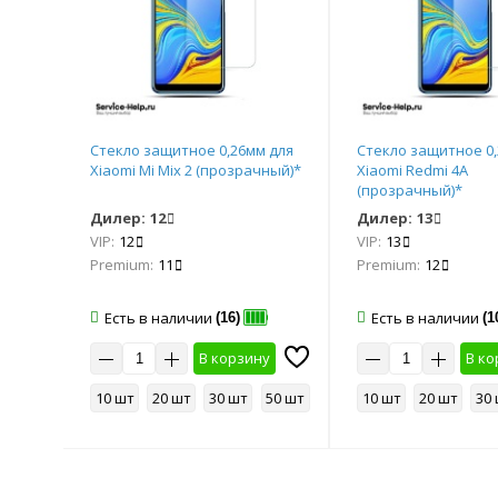
Стекло защитное 0,26мм для
Стекло защитное 0,
Xiaomi Mi Mix 2 (прозрачный)*
Xiaomi Redmi 4A
(прозрачный)*
Дилер:
12
Дилер:
13
VIP:
12
VIP:
13
Premium:
11
Premium:
12
Есть в наличии
Есть в наличии
(16)
(1
у
В корзину
В ко
50 шт
10 шт
20 шт
30 шт
50 шт
10 шт
20 шт
30