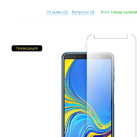
Отзывы (
3
)
Вопросы (
0
)
Этот товар купили 
Ликвидация