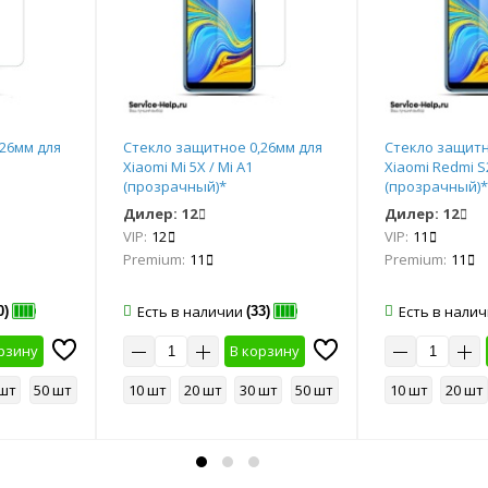
26мм для
Стекло защитное 0,26мм для
Стекло защитн
Xiaomi Mi 5X / Mi A1
Xiaomi Redmi S
(прозрачный)*
(прозрачный)*
Дилер:
12
Дилер:
12
VIP:
12
VIP:
11
Premium:
11
Premium:
11
Есть в наличии
Есть в нали
0)
(33)
рзину
В корзину
 шт
50 шт
10 шт
20 шт
30 шт
50 шт
10 шт
20 шт