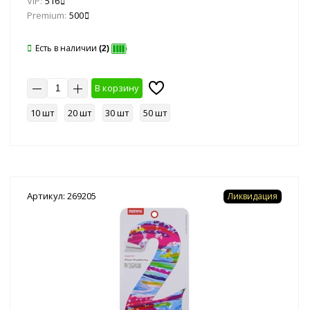
VIP:
516
Premium:
500
Есть в наличии
(2)
В корзину
10 шт
20 шт
30 шт
50 шт
Артикул: 269205
Ликвидация