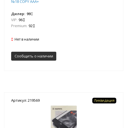
№18 COPY AAA+
Дилер:
99
VIP:
96
Premium:
92
Нет в наличии
Сообщить о наличии
Артикул: 219569
Ликвидация