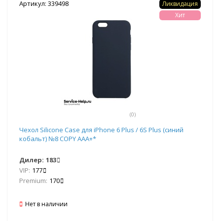
Артикул: 339498
Ликвидация
Хит
(0)
Чехол Silicone Case для iPhone 6 Plus / 6S Plus (синий
кобальт) №8 COPY AAA+*
Дилер:
183
VIP:
177
Premium:
170
Нет в наличии