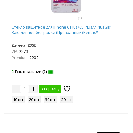
(1)
Стекло защитное для iPhone 6 Plus/6S Plus/7 Plus 2в1
Закалённое без рамки (Прозрачный) Remax*
Дилер:
235
VIP:
227
Premium:
220
Есть в наличии
(3)
В корзину
10 шт
20 шт
30 шт
50 шт