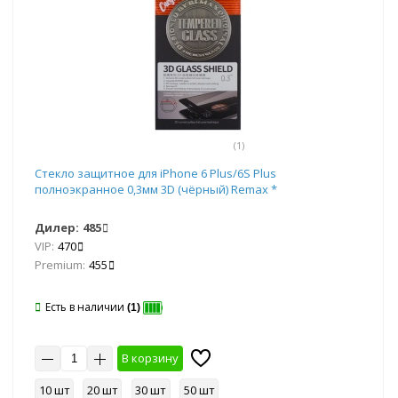
(1)
Стекло защитное для iPhone 6 Plus/6S Plus
полноэкранное 0,3мм 3D (чёрный) Remax *
Дилер:
485
VIP:
470
Premium:
455
Есть в наличии
(1)
В корзину
10 шт
20 шт
30 шт
50 шт