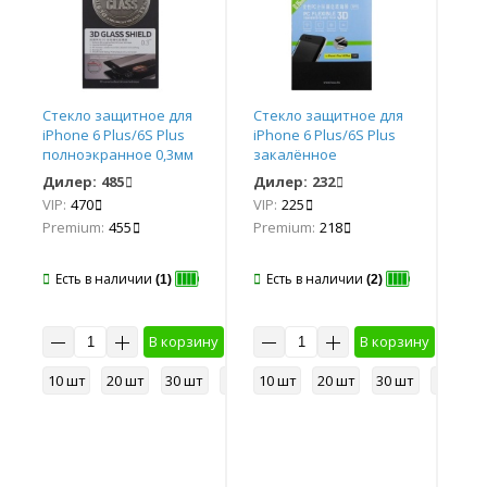
Стекло защитное для
Стекло защитное для
Ст
iPhone 6 Plus/6S Plus
iPhone 6 Plus/6S Plus
iPh
полноэкранное 0,3мм
закалённое
зак
3D (чёрный) Remax *
полноэкранное
рам
Дилер:
485
Дилер:
232
Ди
0,15мм 3D (чёрный)
(чё
VIP:
470
VIP:
225
VIP
Hoco*
Premium:
455
Premium:
218
Pr
Есть в наличии
Есть в наличии
Е
(1)
(2)
В корзину
В корзину
10 шт
20 шт
30 шт
50 шт
10 шт
20 шт
30 шт
50 шт
10
у
50 шт