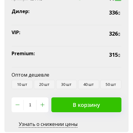
Наличные
Эквайринг
Дилер:
336
Оплата на P/C
VIP:
326
Premium:
315
Оптом дешевле
10 шт
20 шт
30 шт
40 шт
50 шт
В корзину
Узнать о снижении цены