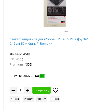
(0)
Стекло защитное для iPhone 6 Plus/6S Plus (Joy 3в1)
0,15мм 3D (чёрный) Remax*
Дилер:
464
VIP:
450
Premium:
435
Есть в наличии
(4)
В корзину
10 шт
20 шт
30 шт
50 шт