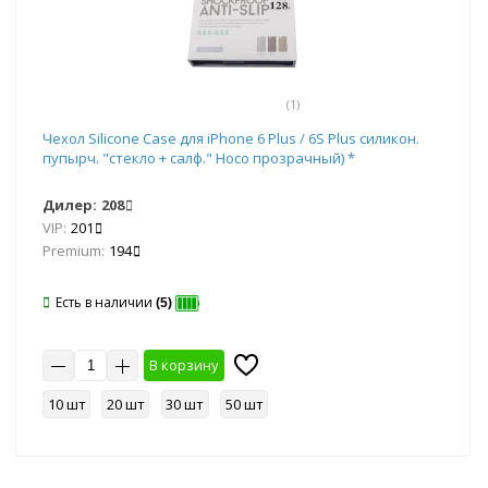
(1)
Чехол Silicone Case для iPhone 6 Plus / 6S Plus силикон.
пупырч. "стекло + салф." Hoco прозрачный) *
Дилер:
208
VIP:
201
Premium:
194
Есть в наличии
(5)
В корзину
10 шт
20 шт
30 шт
50 шт