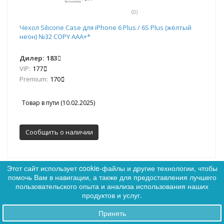
(0)
Чехол Silicone Case для iPhone 6 Plus / 6S Plus (жёлтый
неон) №32 COPY AAA+*
Дилер:
183
VIP:
177
Premium:
170
Товар в пути (10.02.2025)
Сообщить о наличии
Этот сайт использует cookie-файлы и другие технологии, чтобы
помочь Вам в навигации, а также для предоставления лучшего
0
пользовательского опыта и анализа использования наших
0
продуктов и услуг.
Артикул: 019755
Хит
Принять
Заказы