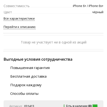
Совместимость
iPhone 6+ / iPhone 6s+
Цвет
чёрный
Все характеристики
Перейти к описанию
Товар не участвует ни в одной из акций
Выгодные условия сотрудничества
Повышенная гарантия
120 дней
Бесплатная доставка
Любой ТК на выбор
Подарок каждому
Автобусы (по ЮФО)
Скотч-наклейка
“BlaBlaCar” (по ЮФО)
Способы оплаты
Курьерской службой
QR-код
Онлайн оплата
Артикул:
031413
Есть в наличии
(8)