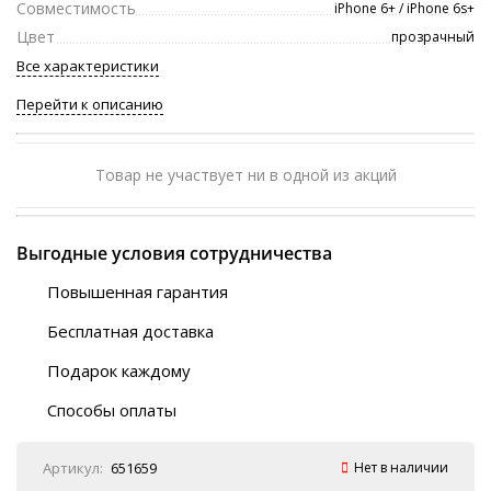
Совместимость
iPhone 6+ / iPhone 6s+
Цвет
прозрачный
Все характеристики
Перейти к описанию
Товар не участвует ни в одной из акций
Выгодные условия сотрудничества
Повышенная гарантия
120 дней
Бесплатная доставка
Любой ТК на выбор
Подарок каждому
Автобусы (по ЮФО)
Скотч-наклейка
“BlaBlaCar” (по ЮФО)
Способы оплаты
Курьерской службой
QR-код
Онлайн оплата
Артикул:
651659
Нет в наличии
Наличные