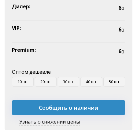
Эквайринг
Дилер:
6
Оплата на P/C
VIP:
6
Premium:
6
Оптом дешевле
10 шт
20 шт
30 шт
40 шт
50 шт
Сообщить о наличии
Узнать о снижении цены