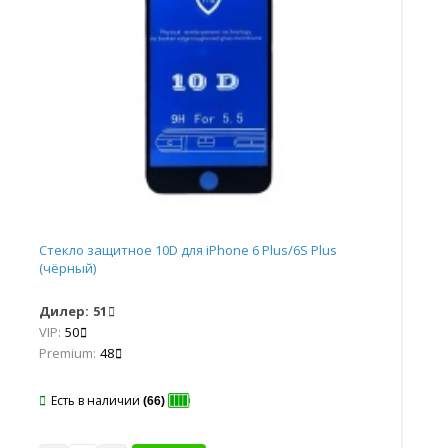
Стекло защитное 10D для iPhone 6 Plus/6S Plus
Сте
(чёрный)
(бе
Дилер:
51
Ди
VIP:
50
VIP
Premium:
48
Pr
Есть в наличии
Е
(66)