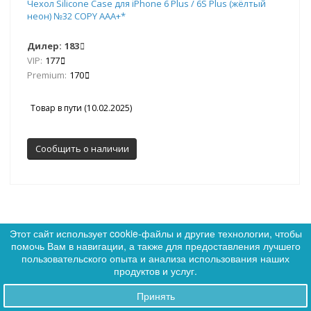
Чехол Silicone Case для iPhone 6 Plus / 6S Plus (жёлтый
неон) №32 COPY AAA+*
Дилер:
183
VIP:
177
Premium:
170
Товар в пути (10.02.2025)
Сообщить о наличии
Этот сайт использует cookie-файлы и другие технологии, чтобы
помочь Вам в навигации, а также для предоставления лучшего
0
Артикул: 019755
Хит
пользовательского опыта и анализа использования наших
0
продуктов и услуг.
Принять
Заказы