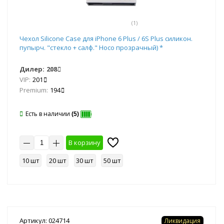
(1)
Чехол Silicone Case для iPhone 6 Plus / 6S Plus силикон.
пупырч. "стекло + салф." Hoco прозрачный) *
Дилер:
208
VIP:
201
Premium:
194
Есть в наличии
(5)
В корзину
10 шт
20 шт
30 шт
50 шт
Артикул: 024714
Ликвидация