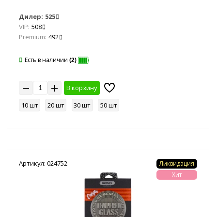
Дилер:
525
VIP:
508
Premium:
492
Есть в наличии
(2)
В корзину
10 шт
20 шт
30 шт
50 шт
Артикул: 024752
Ликвидация
Хит