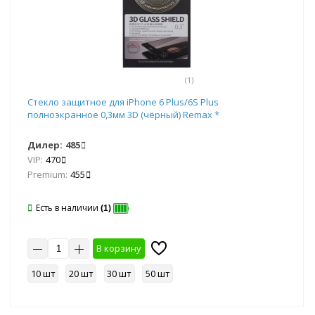
(1)
Стекло защитное для iPhone 6 Plus/6S Plus
полноэкранное 0,3мм 3D (чёрный) Remax *
Дилер:
485
VIP:
470
Premium:
455
Есть в наличии
(1)
В корзину
10 шт
20 шт
30 шт
50 шт