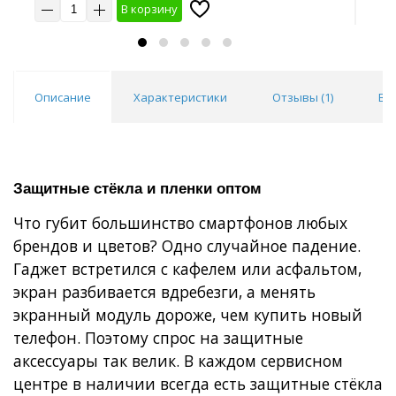
В корзину
10 шт
20 шт
30 шт
50 шт
10
Описание
Характеристики
Отзывы (
1
)
Во
Защитные стёкла и пленки оптом
Что губит большинство смартфонов любых
брендов и цветов? Одно случайное падение.
Гаджет встретился с кафелем или асфальтом,
экран разбивается вдребезги, а менять
экранный модуль дороже, чем купить новый
телефон. Поэтому спрос на защитные
аксессуары так велик. В каждом сервисном
центре в наличии всегда есть защитные стёкла