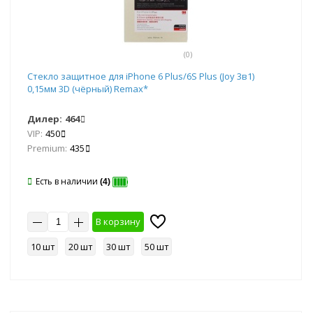
(0)
Стекло защитное для iPhone 6 Plus/6S Plus (Joy 3в1)
0,15мм 3D (чёрный) Remax*
Дилер:
464
VIP:
450
Premium:
435
Есть в наличии
(4)
В корзину
10 шт
20 шт
30 шт
50 шт