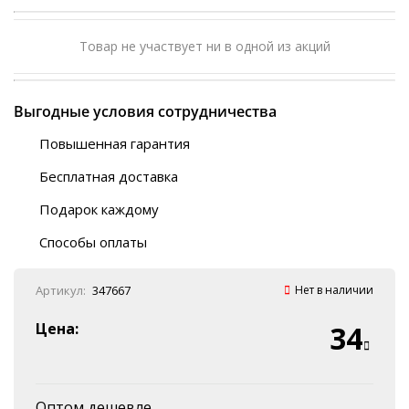
Товар не участвует ни в одной из акций
Выгодные условия сотрудничества
Повышенная гарантия
120 дней
Бесплатная доставка
Любой ТК на выбор
Подарок каждому
Автобусы (по ЮФО)
Скотч-наклейка
“BlaBlaCar” (по ЮФО)
Способы оплаты
Курьерской службой
QR-код
Онлайн оплата
Артикул:
347667
Нет в наличии
Наличные
Эквайринг
Цена:
34
Оплата на P/C
Оптом дешевле