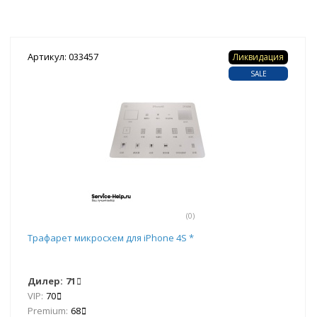
Артикул: 033457
Ликвидация
SALE
(0)
Трафарет микросхем для iPhone 4S *
Дилер:
71
VIP:
70
Premium:
68