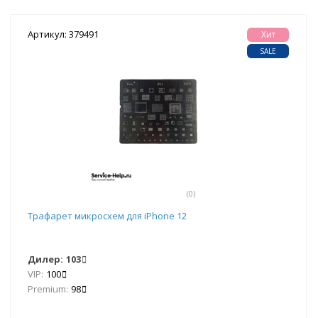
Артикул: 379491
Хит
SALE
(0)
Трафарет микросхем для iPhone 12
Дилер:
103
VIP:
100
Premium:
98