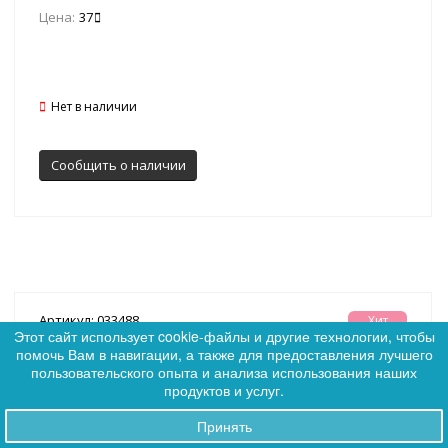
Цена:
37
Нет в наличии
Сообщить о наличии
Артикул: 033488
Хит
Этот сайт использует cookie-файлы и другие технологии, чтобы
SALE
помочь Вам в навигации, а также для предоставления лучшего
0
пользовательского опыта и анализа использования наших
0
продуктов и услуг.
Принять
Заказы