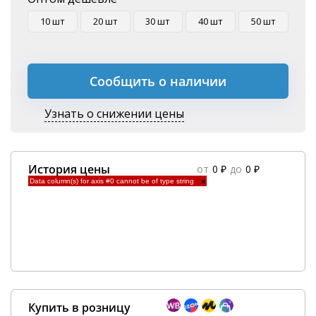
10 шт
20 шт
30 шт
40 шт
50 шт
Сообщить о наличии
Узнать о снижении цены
История цены
от
0 ₽
до
0 ₽
Data column(s) for axis #0 cannot be of type string
×
Купить в розницу