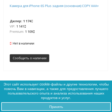
Камера для iPhone 6S Plus задняя (основная) COPY ААА+
Дилер:
1 174
VIP:
1 141
Premium:
1 109
Нет в наличии
Сообщить о наличии
Этот сайт использует cookie-файлы и другие технологии, чтобы
помочь Вам в навигации, а также для предоставления лучшего
0
пользовательского опыта и анализа использования наших
0
Артикул: 019017
Ликвидация
продуктов и услуг.
Хит
Принять
Заказы
SALE