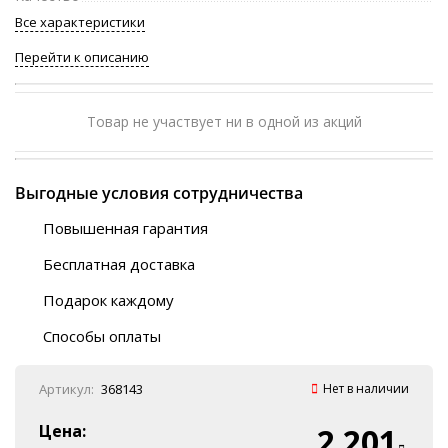
Все характеристики
Перейти к описанию
Товар не участвует ни в одной из акций
Выгодные условия сотрудничества
Повышенная гарантия
120 дней
Бесплатная доставка
Любой ТК на выбор
Подарок каждому
Автобусы (по ЮФО)
Скотч-наклейка
“BlaBlaCar” (по ЮФО)
Способы оплаты
Курьерской службой
QR-код
Онлайн оплата
Артикул:
368143
Нет в наличии
Наличные
Эквайринг
Цена:
2 201
Оплата на P/C