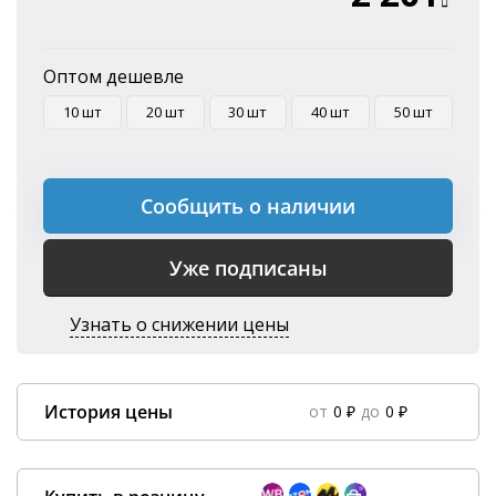
Оптом дешевле
10 шт
20 шт
30 шт
40 шт
50 шт
Сообщить о наличии
Уже подписаны
Узнать о снижении цены
История цены
от
0 ₽
до
0 ₽
Data column(s) for axis #0 cannot be of type string
×