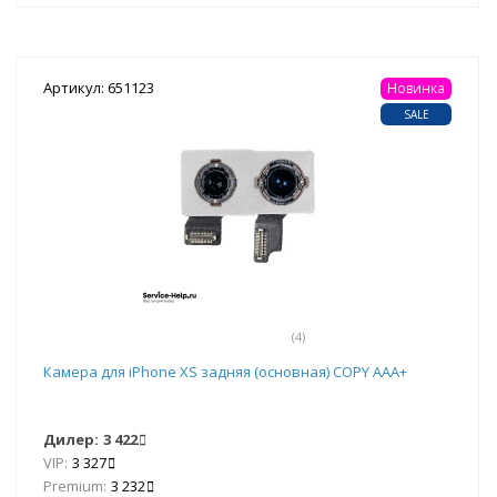
Артикул: 651123
Новинка
SALE
(4)
Камера для iPhone XS задняя (основная) COPY ААА+
Дилер:
3 422
VIP:
3 327
Premium:
3 232