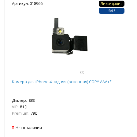
Артикул: 018966
Ликвидация
SALE
(3)
Камера для iPhone 4 задняя (основная) COPY ААА+*
Дилер:
83
VIP:
81
Premium:
79
Нет в наличии