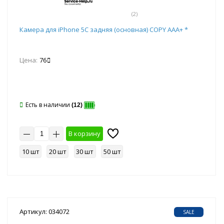
(2)
Камера для iPhone 5C задняя (основная) COPY ААА+ *
Цена:
76
Есть в наличии
(12)
В корзину
10 шт
20 шт
30 шт
50 шт
Артикул: 034072
SALE