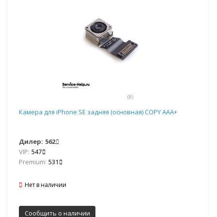
(8)
Камера для iPhone SE задняя (основная) COPY ААА+
Дилер:
562
VIP:
547
Premium:
531
Нет в наличии
Сообщить о наличии