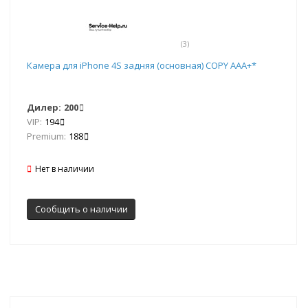
(3)
Камера для iPhone 4S задняя (основная) COPY ААА+*
Дилер:
200
VIP:
194
Premium:
188
Нет в наличии
Сообщить о наличии