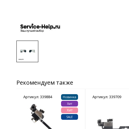
Рекомендуем также
Артикул: 339884
Артикул: 339709
ит
Новинка
ит
Хит
Хит
ALE
SALE