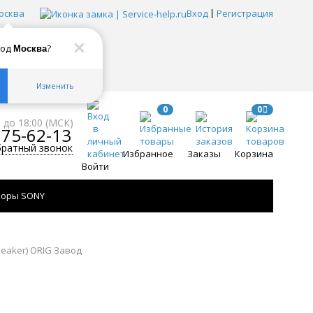
осква
Вход
Регистрация
род
?
Москва
Изменить
0
0
0 до 18:00 (МСК)
775-62-13
братный звонок
Избранное
Заказы
Корзина
Войти
зоры SONY
peaker) ORIG Завод