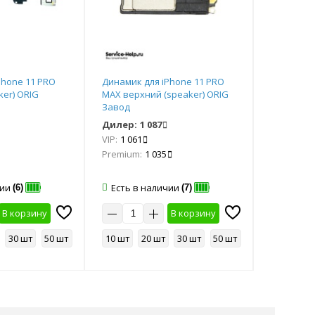
Phone 11 PRO
Динамик для iPhone 11 PRO
Динамик д
ker) ORIG
MAX верхний (speaker) ORIG
верхний (
Завод
Дилер:
1 087
Дилер:
7
VIP:
1 061
VIP:
73
Premium:
1 035
Premium:
чии
Есть в наличии
Есть в 
(6)
(7)
В корзину
В корзину
30 шт
50 шт
10 шт
20 шт
30 шт
50 шт
10 шт
2