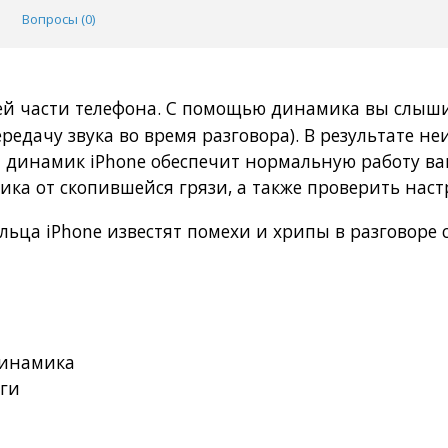
Вопросы (
0
)
ей части телефона. С помощью динамика вы слыш
ередачу звука во время разговора). В результате н
ый динамик iPhone обеспечит нормальную работу ва
ка от скопившейся грязи, а также проверить нас
ьца iPhone известят помехи и хрипы в разговоре 
динамика
аги