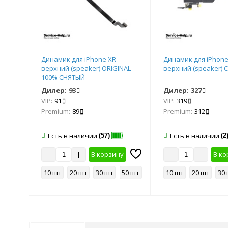
us
Динамик для iPhone ХR
Динамик для iPhone
AAA+
верхний (speaker) ORIGINAL
верхний (speaker) 
100% СНЯТЫЙ
Дилер:
93
Дилер:
327
VIP:
91
VIP:
319
Premium:
89
Premium:
312
Есть в наличии
Есть в наличии
(57)
(2
у
В корзину
В ко
50 шт
10 шт
20 шт
30 шт
50 шт
10 шт
20 шт
30