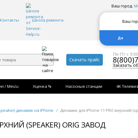
Ваш город
М
Контакты
Школа ремонта
Ваш го
Да
Пн-Пт с 9:0
8(800)
Скачать прайс
Заказать о
ei / Meizu
Уценка %
Насосные станции
4K Телеви
speaker) динамик на iPhone
/
Динамик для iPhone 11 PRO верхний (s
РХНИЙ (SPEAKER) ORIG ЗАВОД