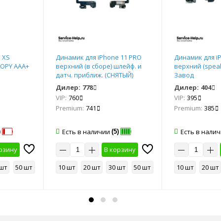
 ХS
Динамик для iPhone 11 PRO
Динамик для i
COPY AAA+
верхний (в сборе) шлейф. и
верхний (spea
датч. приближ. (СНЯТЫЙ)
Завод
Дилер:
778
Дилер:
404
VIP:
760
VIP:
395
Premium:
741
Premium:
385
Есть в наличии
Есть в нали
)
(5)
рзину
В корзину
 шт
50 шт
10 шт
20 шт
30 шт
50 шт
10 шт
20 шт