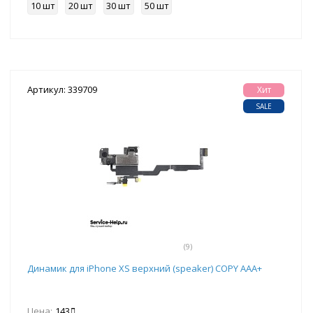
10 шт
20 шт
30 шт
50 шт
Артикул: 339709
Хит
SALE
(9)
Динамик для iPhone ХS верхний (speaker) COPY AAA+
Цена:
143