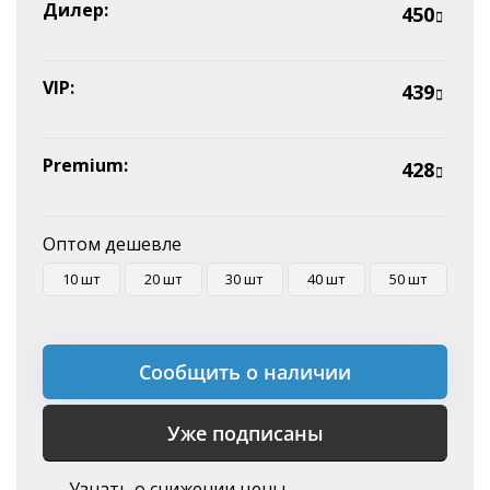
Эквайринг
Дилер:
450
Оплата на P/C
VIP:
439
Premium:
428
Оптом дешевле
10 шт
20 шт
30 шт
40 шт
50 шт
Сообщить о наличии
Уже подписаны
Узнать о снижении цены