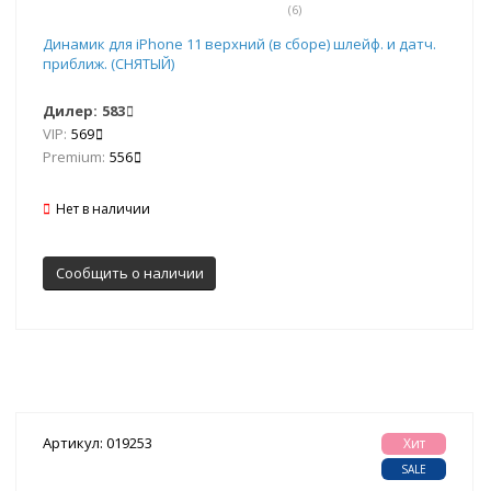
(6)
Динамик для iPhone 11 верхний (в сборе) шлейф. и датч.
приближ. (СНЯТЫЙ)
Дилер:
583
VIP:
569
Premium:
556
Нет в наличии
Сообщить о наличии
Артикул: 019253
Хит
SALE