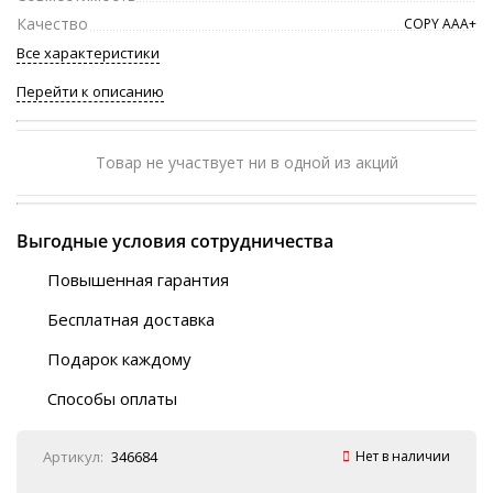
Качество
COPY ААА+
Все характеристики
Перейти к описанию
Товар не участвует ни в одной из акций
Выгодные условия сотрудничества
Повышенная гарантия
120 дней
Бесплатная доставка
Любой ТК на выбор
Подарок каждому
Автобусы (по ЮФО)
Скотч-наклейка
“BlaBlaCar” (по ЮФО)
Способы оплаты
Курьерской службой
QR-код
Онлайн оплата
Артикул:
346684
Нет в наличии
Наличные