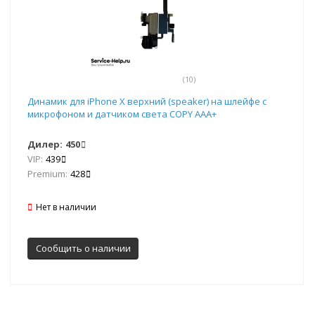
(10)
Динамик для iPhone Х верхний (speaker) на шлейфе с
микрофоном и датчиком света COPY AAA+
Дилер:
450
VIP:
439
Premium:
428
Нет в наличии
Сообщить о наличии