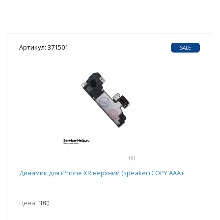
Артикул: 371501
SALE
(8)
Динамик для iPhone ХR верхний (speaker) COPY AAA+
Цена:
38