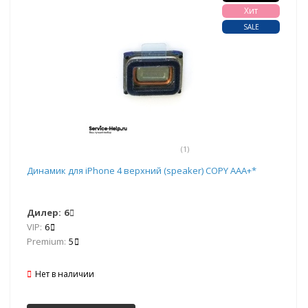
Хит
SALE
(1)
Динамик для iPhone 4 верхний (speaker) COPY AAA+*
Дилер:
6
VIP:
6
Premium:
5
Нет в наличии