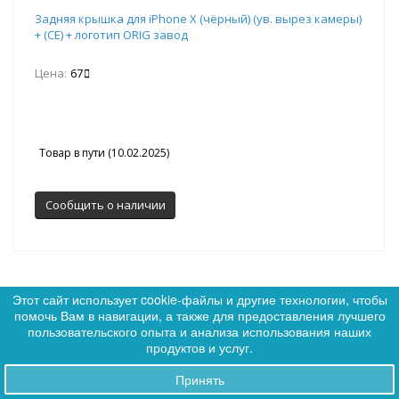
Задняя крышка для iPhone X (чёрный) (ув. вырез камеры)
+ (СЕ) + логотип ORIG завод
Цена:
67
Товар в пути (10.02.2025)
Сообщить о наличии
Этот сайт использует cookie-файлы и другие технологии, чтобы
помочь Вам в навигации, а также для предоставления лучшего
0
пользовательского опыта и анализа использования наших
0
Артикул: 340026
Хит
продуктов и услуг.
Новинка
Принять
Заказы
SALE