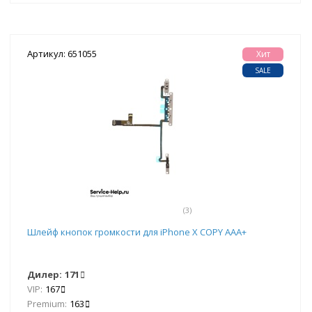
Артикул: 651055
Хит
SALE
(3)
Шлейф кнопок громкости для iPhone X COPY AAA+
Дилер:
171
VIP:
167
Premium:
163