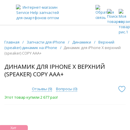
ЗАПЧАСТИ ДЛЯ ТЕЛЕФОНОВ ОПТОМ
Главная
/
Запчасти для iPhone
/
Динамики
/
Верхний
(speaker) динамик на iPhone
/
Динамик для iPhone Х верхний
(speaker) COPY AAA+
ДИНАМИК ДЛЯ IPHONE Х ВЕРХНИЙ
(SPEAKER) COPY AAA+
Отзывы (
9
)
Вопросы (
0
)
Этот товар купили 2 677 раз!
Хит