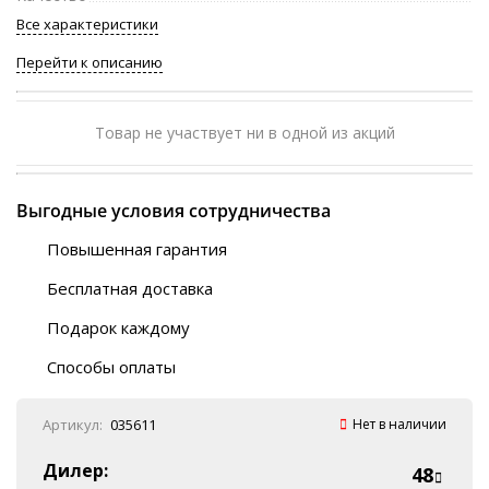
Все характеристики
Перейти к описанию
Товар не участвует ни в одной из акций
Выгодные условия сотрудничества
Повышенная гарантия
120 дней
Бесплатная доставка
Любой ТК на выбор
Подарок каждому
Автобусы (по ЮФО)
Скотч-наклейка
“BlaBlaCar” (по ЮФО)
Способы оплаты
Курьерской службой
QR-код
Онлайн оплата
Артикул:
035611
Нет в наличии
Наличные
Эквайринг
Дилер:
48
Оплата на P/C