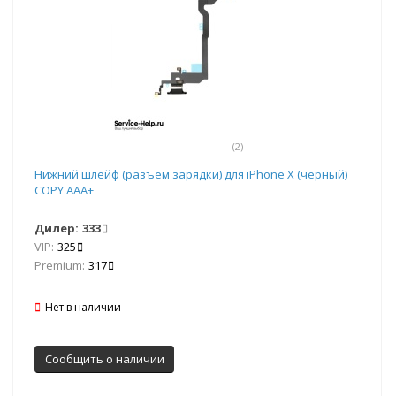
(2)
Нижний шлейф (разъём зарядки) для iPhone X (чёрный)
COPY AAA+
Дилер:
333
VIP:
325
Premium:
317
Нет в наличии
Сообщить о наличии