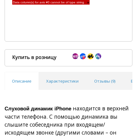
Data column(s) for axis #0 cannot be of type string
×
Купить в розницу
Описание
Характеристики
Отзывы (
9
)
Во
Покупка оптом от
500 ₽
находится в верхней
Слуховой динамик iPhone
части телефона. С помощью динамика вы
слышите собеседника при входящем/
исходящем звонке (другими словами – он