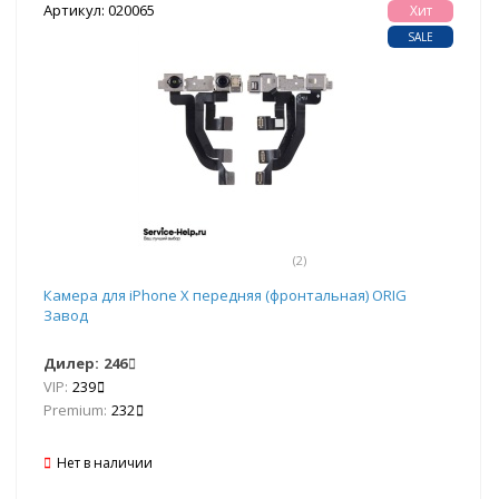
Артикул: 020065
Хит
SALE
(2)
Камера для iPhone X передняя (фронтальная) ORIG
Завод
Дилер:
246
VIP:
239
Premium:
232
Нет в наличии