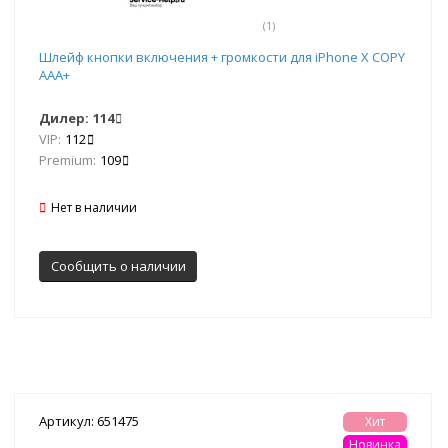
(1)
Шлейф кнопки включения + громкости для iPhone X COPY
AAA+
Дилер:
114
VIP:
112
Premium:
109
Нет в наличии
Сообщить о наличии
Артикул: 651475
Хит
Новинка