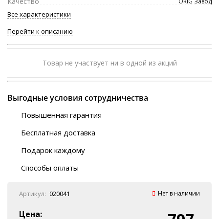
Качество
ORIG Завод
Все характеристики
Перейти к описанию
Товар не участвует ни в одной из акций
Выгодные условия сотрудничества
Повышенная гарантия
120 дней
Бесплатная доставка
Любой ТК на выбор
Подарок каждому
Автобусы (по ЮФО)
Скотч-наклейка
“BlaBlaCar” (по ЮФО)
Способы оплаты
Курьерской службой
QR-код
Онлайн оплата
Артикул:
020041
Нет в наличии
Наличные
Эквайринг
Цена: