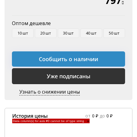
797
Оплата на P/C
Оптом дешевле
10 шт
20 шт
30 шт
40 шт
50 шт
Сообщить о наличии
Уже подписаны
Узнать о снижении цены
История цены
от
0 ₽
до
0 ₽
Data column(s) for axis #0 cannot be of type string
×