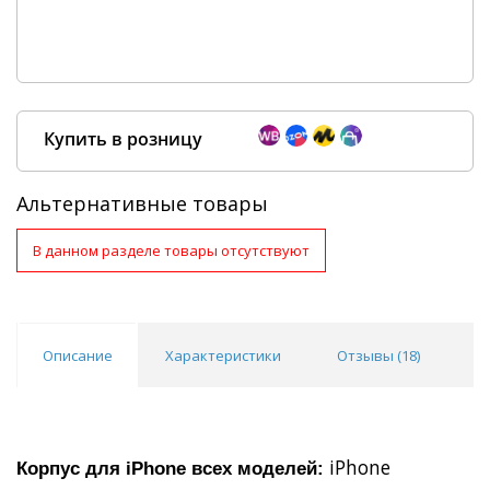
Купить в розницу
Альтернативные товары
В данном разделе товары отсутствуют
Покупка оптом от
500 ₽
Описание
Характеристики
Отзывы (
18
)
В
iPhone
Корпус для iPhone всех моделей: