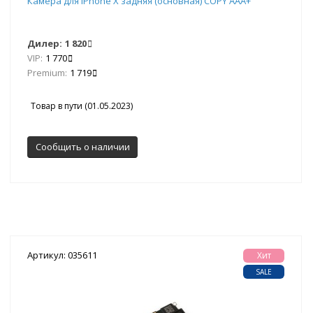
Камера для iPhone X задняя (основная) COPY ААА+
Дилер:
1 820
VIP:
1 770
Premium:
1 719
Товар в пути (01.05.2023)
Сообщить о наличии
Артикул: 035611
Хит
SALE