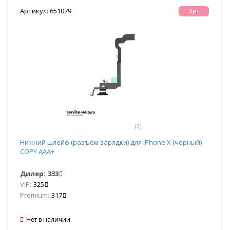
Артикул: 651079
Хит
(2)
Нижний шлейф (разъём зарядки) для iPhone X (чёрный)
COPY AAA+
Дилер:
333
VIP:
325
Premium:
317
Нет в наличии