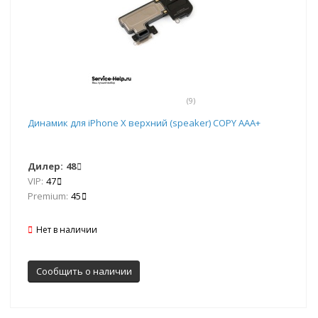
(9)
Динамик для iPhone Х верхний (speaker) COPY AAA+
Дилер:
48
VIP:
47
Premium:
45
Нет в наличии
Сообщить о наличии