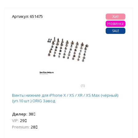
Артикул: 651475
Хит
Новинка
SALE
(1)
Винты нижние для iPhone X / XS / XR / XS Max (чёрный)
(уп.10 шт.) ORIG Завод
Дилер:
30
VIP:
29
Premium:
28