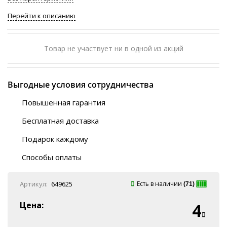
Перейти к описанию
Товар не участвует ни в одной из акций
Выгодные условия сотрудничества
Повышенная гарантия
120 дней
Бесплатная доставка
Любой ТК на выбор
Подарок каждому
Автобусы (по ЮФО)
Скотч-наклейка
“BlaBlaCar” (по ЮФО)
Способы оплаты
Курьерской службой
QR-код
Онлайн оплата
Артикул:
649625
Есть в наличии
(71)
Наличные
Эквайринг
Цена:
4
Оплата на P/C