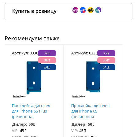
Купить в розницу
Рекомендуем также
Покупка оптом от
500 ₽
Артикул: 033860
Артикул: 033853
Арт
Хит
Хит
Хит
Хит
SALE
SALE
Проклейка дисплея
Проклейка дисплея
Пр
для iPhone 6S Plus
для iPhone 6S
для
(резиновая
(резиновая
(р
водозащитная)
водозащитная)
во
Дилер:
50
Дилер:
50
Ди
VIP:
45
VIP:
45
VIP
Premium:
40
Premium:
40
Pr