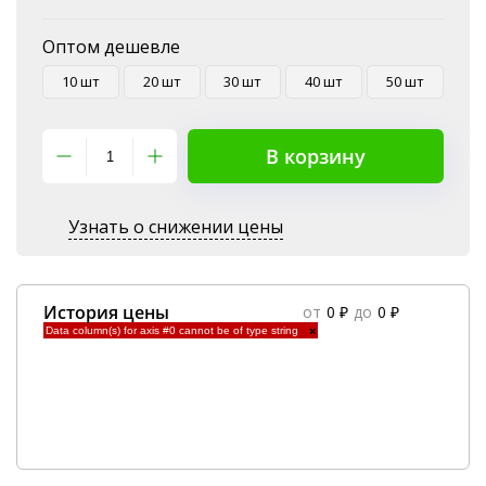
Оптом дешевле
10 шт
20 шт
30 шт
40 шт
50 шт
В корзину
Узнать о снижении цены
История цены
от
0 ₽
до
0 ₽
Data column(s) for axis #0 cannot be of type string
×