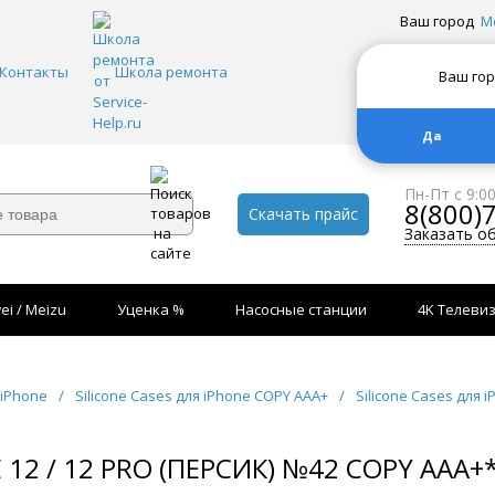
Ваш город
М
Контакты
Школа ремонта
Ваш го
Да
Пн-Пт с 9:0
8(800)
Скачать прайс
Заказать о
ei / Meizu
Уценка %
Насосные станции
4K Телеви
 iPhone
/
Silicone Cases для iPhone COPY AAA+
/
Silicone Cases для 
 12 / 12 PRO (ПЕРСИК) №42 COPY AAA+