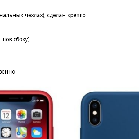
инальных чехлах), сделан крепко
)
 шов сбоку)
твенно