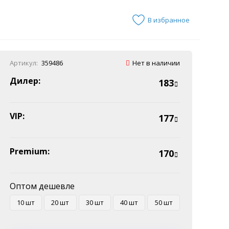
В избранное
Артикул:
359486
Нет в наличии
Дилер:
183
VIP:
177
Premium:
170
Оптом дешевле
10 шт
20 шт
30 шт
40 шт
50 шт