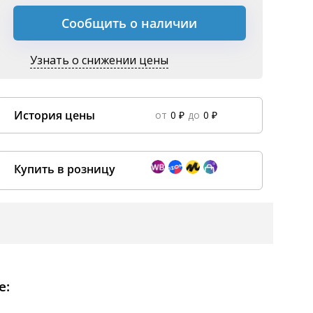
Сообщить о наличии
Узнать о снижении цены
История цены
от
0 ₽
до
0 ₽
Data column(s) for axis #0 cannot be of type string
×
Купить в розницу
Покупка оптом от
500 ₽
e: