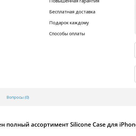
Повышенная гарантия
120 дней
Бесплатная доставка
Любой ТК на выбор
Подарок каждому
Автобусы (по ЮФО)
Скотч-наклейка
“BlaBlaCar” (по ЮФО)
Способы оплаты
Курьерской службой
QR-код
Онлайн оплата
Наличные
Эквайринг
Оплата на P/C
Вопросы (
0
)
 полный ассортимент Silicone Case для iPhon