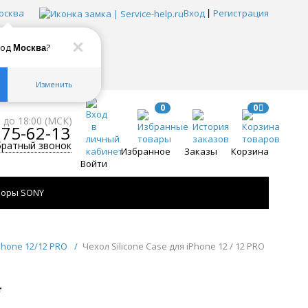
осква
Вход
Регистрация
род
?
Москва
Изменить
0
0
0 до 18:00 (МСК)
775-62-13
братный звонок
Избранное
Заказы
Корзина
Войти
зоры SONY
iPhone 12/12 PRO
/
Чехол Silicone Case для iPhone 12 / 12 PRO
*