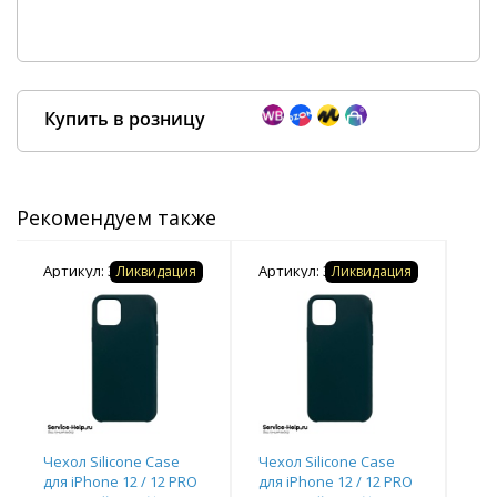
Купить в розницу
Рекомендуем также
Покупка оптом от
500 ₽
Артикул: 359417
Артикул: 359417
Арт
Ликвидация
Ликвидация
Чехол Silicone Case
Чехол Silicone Case
Чех
для iPhone 12 / 12 PRO
для iPhone 12 / 12 PRO
для