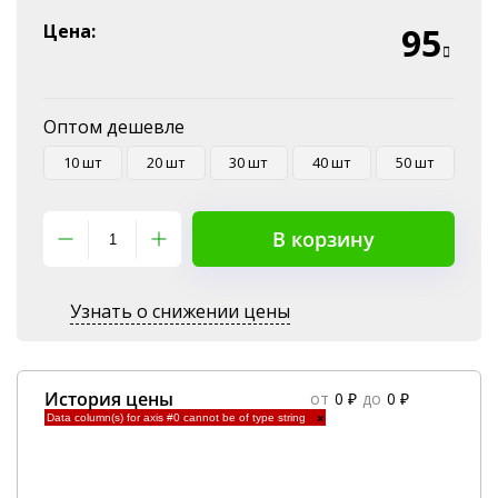
Эквайринг
Цена:
95
Оплата на P/C
Оптом дешевле
10 шт
20 шт
30 шт
40 шт
50 шт
В корзину
Узнать о снижении цены
История цены
от
0 ₽
до
0 ₽
Data column(s) for axis #0 cannot be of type string
×