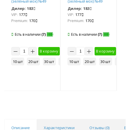
(зелёный мох) №49
(зелёный мох) №49
(з
COPY AAA+*
COPY AAA+*
CO
Дилер:
183
Дилер:
183
Ди
VIP:
177
VIP:
177
VIP
Premium:
170
Premium:
170
Pr
Есть в наличии
Есть в наличии
Е
(7)
(7)
у
В корзину
В корзину
50 шт
10 шт
20 шт
30 шт
50 шт
10 шт
20 шт
30 шт
50 шт
10
Описание
Характеристики
Отзывы (
0
)
Во