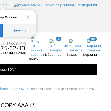
осква
Вход
Регистрация
род
?
Москва
Изменить
0
0
0 до 18:00 (МСК)
775-62-13
братный звонок
Избранное
Заказы
Корзина
Войти
зоры SONY
iPhone 12/12 PRO
/
Чехол Silicone Case для iPhone 12 / 12 PRO
 COPY AAA+*