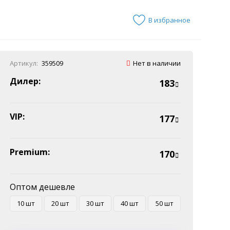
В избранное
Артикул:
359509
Нет в наличии
Дилер:
183
VIP:
177
Premium:
170
Оптом дешевле
10 шт
20 шт
30 шт
40 шт
50 шт