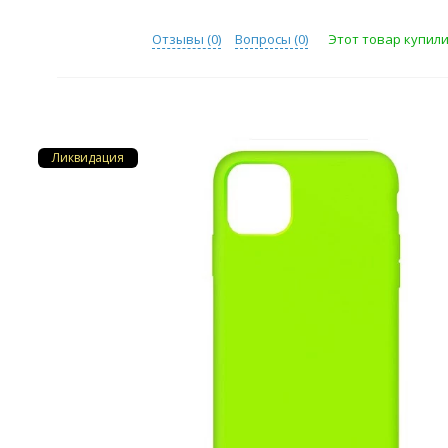
Отзывы (
0
)
Вопросы (
0
)
Этот товар купили 
Ликвидация