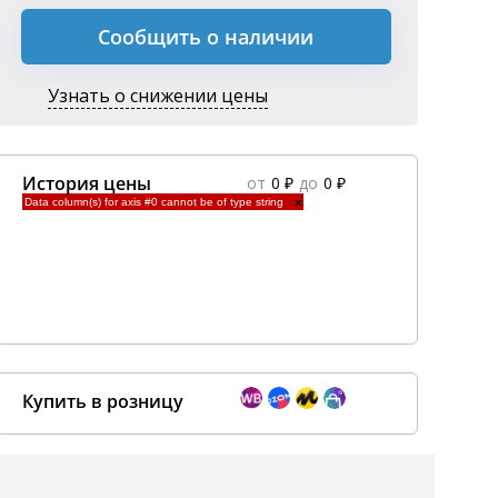
Сообщить о наличии
Узнать о снижении цены
История цены
от
0 ₽
до
0 ₽
Data column(s) for axis #0 cannot be of type string
×
Купить в розницу