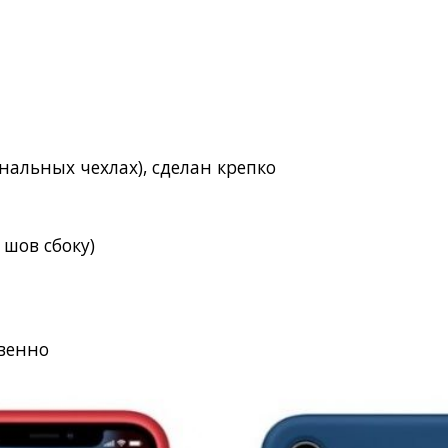
инальных чехлах), сделан крепко
)
 шов сбоку)
твенно