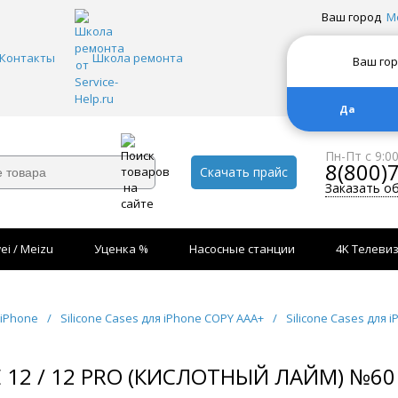
Ваш город
М
Контакты
Школа ремонта
Ваш го
Да
Пн-Пт с 9:0
8(800)
Скачать прайс
Заказать о
ei / Meizu
Уценка %
Насосные станции
4K Телеви
 iPhone
/
Silicone Cases для iPhone COPY AAA+
/
Silicone Cases для 
E 12 / 12 PRO (КИСЛОТНЫЙ ЛАЙМ) №60