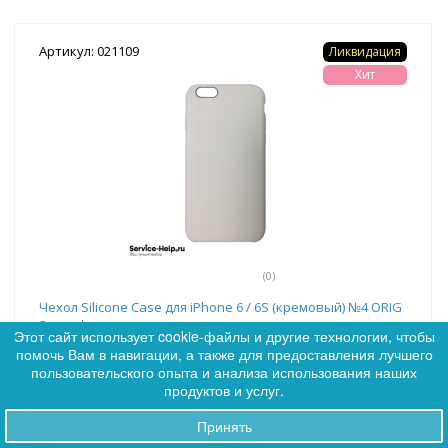
Артикул: 021109
Ликвидация
Хит
(0)
Чехол Silicone Case для iPhone 6 / 6S (кремовый) №4 ORIG
Завод*
Этот сайт использует cookie-файлы и другие технологии, чтобы
помочь Вам в навигации, а также для предоставления лучшего
0
Цена:
153
пользовательского опыта и анализа использования наших
0
продуктов и услуг.
Принять
Заказы