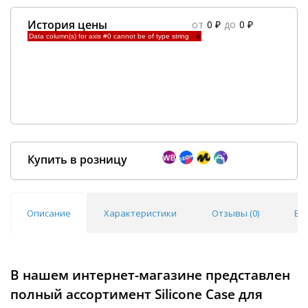
История цены
от
0 ₽
до
0 ₽
Data column(s) for axis #0 cannot be of type string
×
Купить в розницу
Описание
Характеристики
Отзывы (
0
)
Во
Покупка оптом от
500 ₽
В нашем интернет-магазине представлен
полный ассортимент Silicone Case для