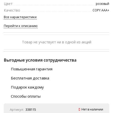
Цвет
розовый
Качество
COPY ААА+
Все характеристики
Перейти к описанию
Товар не участвует ни в одной из акций
Выгодные условия сотрудничества
Повышенная гарантия
120 дней
Бесплатная доставка
Любой ТК на выбор
Подарок каждому
Автобусы (по ЮФО)
Скотч-наклейка
“BlaBlaCar” (по ЮФО)
Способы оплаты
Курьерской службой
QR-код
Онлайн оплата
Артикул:
338115
Нет в наличии
Наличные