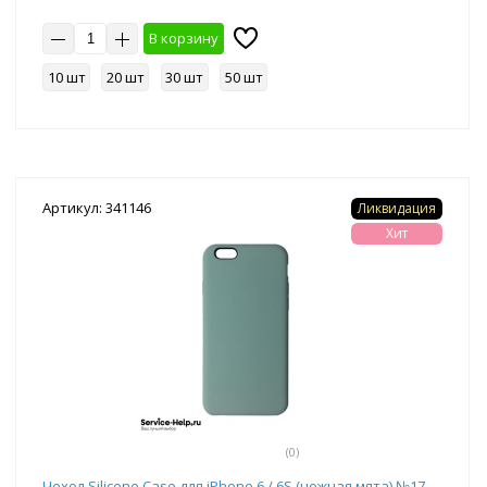
В корзину
10 шт
20 шт
30 шт
50 шт
Артикул: 341146
Ликвидация
Хит
(0)
Чехол Silicone Case для iPhone 6 / 6S (нежная мята) №17