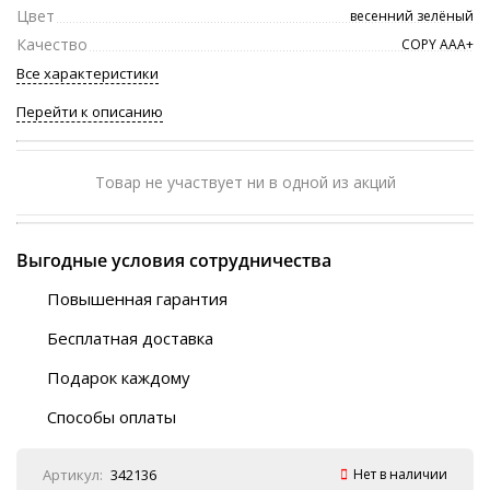
Цвет
весенний зелёный
Качество
COPY ААА+
Все характеристики
Перейти к описанию
Товар не участвует ни в одной из акций
Выгодные условия сотрудничества
Повышенная гарантия
120 дней
Бесплатная доставка
Любой ТК на выбор
Подарок каждому
Автобусы (по ЮФО)
Скотч-наклейка
“BlaBlaCar” (по ЮФО)
Способы оплаты
Курьерской службой
QR-код
Онлайн оплата
Артикул:
342136
Нет в наличии
Наличные