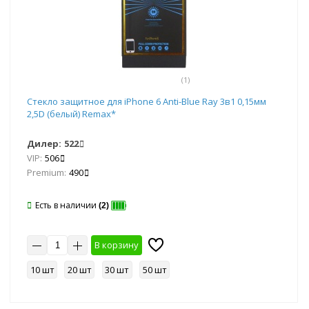
(1)
Стекло защитное для iPhone 6 Anti-Blue Ray 3в1 0,15мм
2,5D (белый) Remax*
Дилер:
522
VIP:
506
Premium:
490
Есть в наличии
(2)
В корзину
10 шт
20 шт
30 шт
50 шт