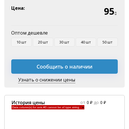
Эквайринг
Цена:
95
Оплата на P/C
Оптом дешевле
10 шт
20 шт
30 шт
40 шт
50 шт
Сообщить о наличии
Узнать о снижении цены
История цены
от
0 ₽
до
0 ₽
Data column(s) for axis #0 cannot be of type string
×