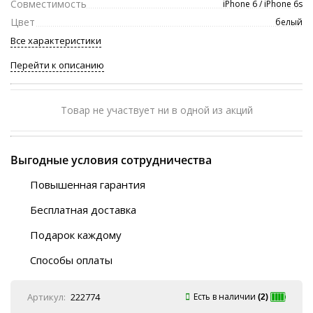
Совместимость
iPhone 6 / iPhone 6s
Цвет
белый
Все характеристики
Перейти к описанию
Товар не участвует ни в одной из акций
Выгодные условия сотрудничества
Повышенная гарантия
120 дней
Бесплатная доставка
Любой ТК на выбор
Подарок каждому
Автобусы (по ЮФО)
Скотч-наклейка
“BlaBlaCar” (по ЮФО)
Способы оплаты
Курьерской службой
QR-код
Онлайн оплата
Артикул:
222774
Есть в наличии
(2)
Наличные