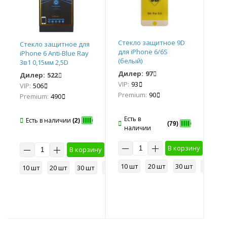
Стекло защитное 9D
Стекло защитное для
Ст
для iPhone 6/6S
iPhone 6 Anti-Blue Ray
для
(белый)
3в1 0,15мм 2,5D
(бе
(белый) Remax*
Дилер:
97
Дилер:
522
Ди
VIP:
93
VIP:
506
VIP
Premium:
90
Premium:
490
Pr
Есть в
Есть в наличии
Е
(2)
(79)
наличии
н
В корзину
у
В корзину
10 шт
20 шт
30 шт
50 шт
50 шт
10 шт
20 шт
30 шт
50 шт
10