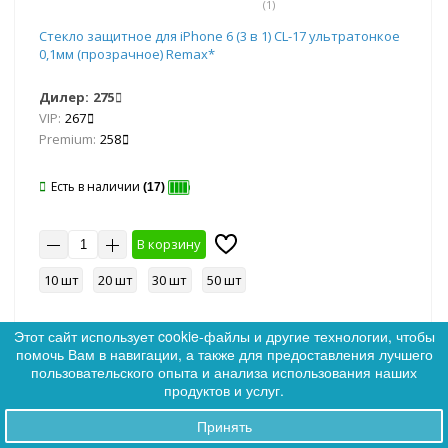
(1)
Стекло защитное для iPhone 6 (3 в 1) CL-17 ультратонкое
0,1мм (прозрачное) Remax*
Дилер:
275
VIP:
267
Premium:
258
Есть в наличии
(17)
В корзину
10 шт
20 шт
30 шт
50 шт
Этот сайт использует cookie-файлы и другие технологии, чтобы
помочь Вам в навигации, а также для предоставления лучшего
0
пользовательского опыта и анализа использования наших
0
продуктов и услуг.
Артикул: 036786
Ликвидация
Хит
Принять
Заказы