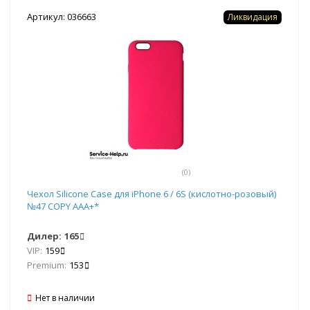
Артикул: 036663
Ликвидация
(0)
Чехол Silicone Case для iPhone 6 / 6S (кислотно-розовый)
№47 COPY AAA+*
Дилер:
165
VIP:
159
Premium:
153
Нет в наличии