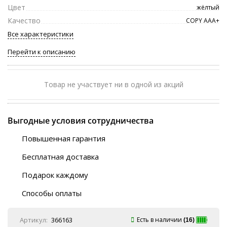
Цвет
жёлтый
Качество
COPY ААА+
Все характеристики
Перейти к описанию
Товар не участвует ни в одной из акций
Выгодные условия сотрудничества
Повышенная гарантия
120 дней
Бесплатная доставка
Любой ТК на выбор
Подарок каждому
Автобусы (по ЮФО)
Скотч-наклейка
“BlaBlaCar” (по ЮФО)
Способы оплаты
Курьерской службой
QR-код
Онлайн оплата
Артикул:
366163
Есть в наличии
(16)
Наличные