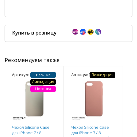
Купить в розницу
Рекомендуем также
Покупка оптом от
500 ₽
Артикул: 349128
Артикул: 357161
Арт
Ликвидация
Новинка
Ликвидация
Новинка
Чехол Silicone Case
Чехол Silicone Case
Чех
для iPhone 7 / 8
для iPhone 7 / 8
для