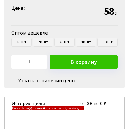
Эквайринг
Цена:
58
Оплата на P/C
Оптом дешевле
10 шт
20 шт
30 шт
40 шт
50 шт
В корзину
Узнать о снижении цены
История цены
от
0 ₽
до
0 ₽
Data column(s) for axis #0 cannot be of type string
×