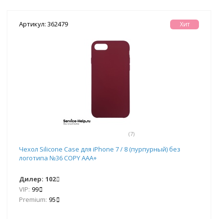
Артикул: 362479
Хит
(7)
Чехол Silicone Case для iPhone 7 / 8 (пурпурный) без
логотипа №36 COPY AAA+
Дилер:
102
VIP:
99
Premium:
95