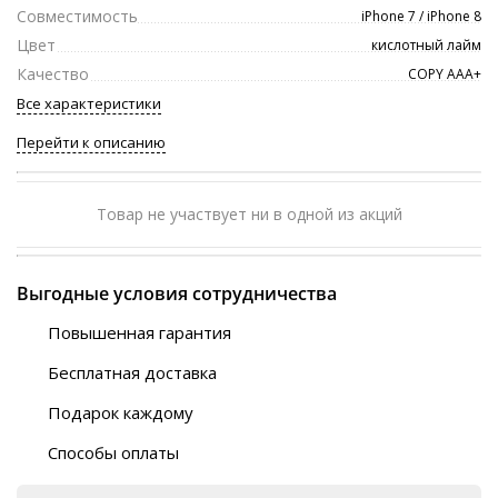
Совместимость
iPhone 7 / iPhone 8
Цвет
кислотный лайм
Качество
COPY ААА+
Все характеристики
Перейти к описанию
Товар не участвует ни в одной из акций
Выгодные условия сотрудничества
Повышенная гарантия
120 дней
Бесплатная доставка
Любой ТК на выбор
Подарок каждому
Автобусы (по ЮФО)
Скотч-наклейка
“BlaBlaCar” (по ЮФО)
Способы оплаты
Курьерской службой
QR-код