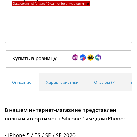
Data column(s) for axis #0 cannot be of type string
×
Купить в розницу
Описание
Характеристики
Отзывы (
7
)
Во
Покупка оптом от
500 ₽
В нашем интернет-магазине представлен
полный ассортимент Silicone Case для iPhone:
- iPhone 5 / 5S / SE / SE 2020