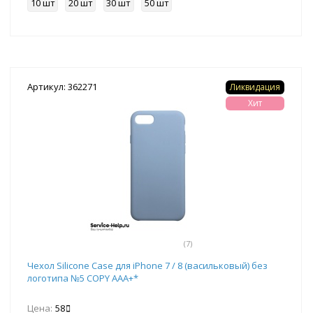
10 шт
20 шт
30 шт
50 шт
Артикул: 362271
Ликвидация
Хит
(7)
Чехол Silicone Case для iPhone 7 / 8 (васильковый) без
логотипа №5 COPY AAA+*
Цена:
58