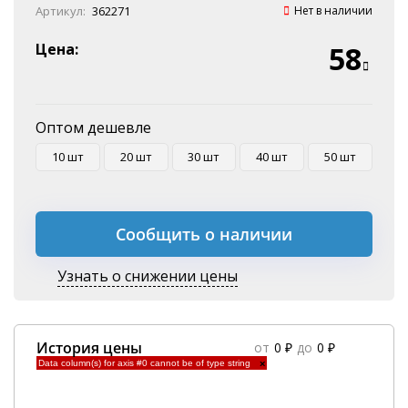
Онлайн оплата
Артикул:
362271
Нет в наличии
Наличные
Эквайринг
Цена:
58
Оплата на P/C
Оптом дешевле
10 шт
20 шт
30 шт
40 шт
50 шт
Сообщить о наличии
Узнать о снижении цены
История цены
от
0 ₽
до
0 ₽
Data column(s) for axis #0 cannot be of type string
×