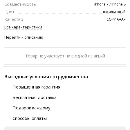
Совместимость
iPhone 7 / iPhone 8
Цвет
васильковый
Качество
COPY ААА+
Все характеристики
Перейти к описанию
Товар не участвует ни в одной из акций
Выгодные условия сотрудничества
Повышенная гарантия
120 дней
Бесплатная доставка
Любой ТК на выбор
Подарок каждому
Автобусы (по ЮФО)
Скотч-наклейка
“BlaBlaCar” (по ЮФО)
Способы оплаты
Курьерской службой
QR-код