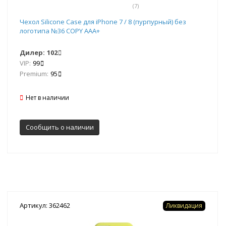
(7)
Чехол Silicone Case для iPhone 7 / 8 (пурпурный) без
логотипа №36 COPY AAA+
Дилер:
102
VIP:
99
Premium:
95
Нет в наличии
Сообщить о наличии
Артикул: 362462
Ликвидация