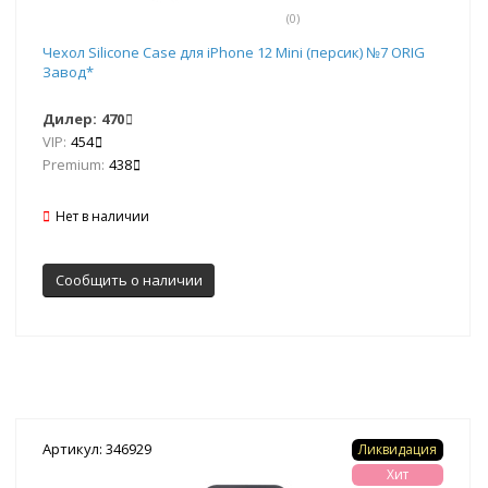
(0)
Чехол Silicone Case для iPhone 12 Mini (персик) №7 ORIG
Завод*
Дилер:
470
VIP:
454
Premium:
438
Нет в наличии
Сообщить о наличии
Артикул: 346929
Ликвидация
Хит