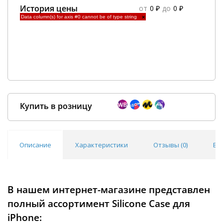
История цены
от
0 ₽
до
0 ₽
Data column(s) for axis #0 cannot be of type string
×
Купить в розницу
Описание
Характеристики
Отзывы (
0
)
Во
Покупка оптом от
500 ₽
В нашем интернет-магазине представлен
полный ассортимент Silicone Case для
iPhone: