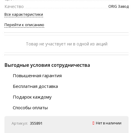
Качество
ORIG Завод
Все характеристики
Перейти к описанию
Товар не участвует ни в одной из акций
Выгодные условия сотрудничества
Повышенная гарантия
120 дней
Бесплатная доставка
Любой ТК на выбор
Подарок каждому
Автобусы (по ЮФО)
Скотч-наклейка
“BlaBlaCar” (по ЮФО)
Способы оплаты
Курьерской службой
QR-код
Онлайн оплата
Артикул:
355891
Нет в наличии
Наличные