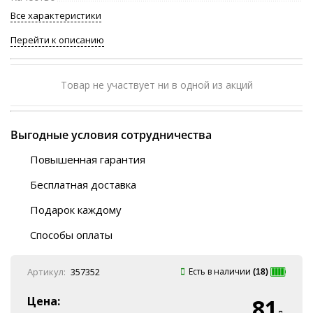
Все характеристики
Перейти к описанию
Товар не участвует ни в одной из акций
Выгодные условия сотрудничества
Повышенная гарантия
120 дней
Бесплатная доставка
Любой ТК на выбор
Подарок каждому
Автобусы (по ЮФО)
Скотч-наклейка
“BlaBlaCar” (по ЮФО)
Способы оплаты
Курьерской службой
QR-код
Онлайн оплата
Артикул:
357352
Есть в наличии
(18)
Наличные
Эквайринг
Цена:
81
Оплата на P/C