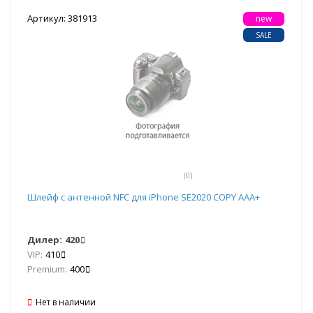
Артикул: 381913
new
SALE
(0)
Шлейф с антенной NFC для iPhone SE2020 COPY AAA+
Дилер:
420
VIP:
410
Premium:
400
Нет в наличии