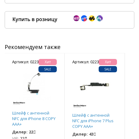
Купить в розницу
Рекомендуем также
Покупка оптом от
500 ₽
Артикул: 022342
Артикул: 022335
Арт
Хит
Хит
SALE
SALE
Шлейф с антенной
Ант
Шлейф с антенной
NFC для iPhone 8 COPY
iPh
NFC для iPhone 7 Plus
AAA+
AA
COPY AAA+
Дилер:
22
Ди
Дилер:
43
VIP:
22
VIP