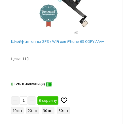
(0)
Шлейф антенны GPS / WiFi для iPhone 6S COPY AAA+
Цена:
11
Есть в наличии
(9)
В корзину
10 шт
20 шт
30 шт
50 шт