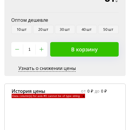
Оптом дешевле
10 шт
20 шт
30 шт
40 шт
50 шт
В корзину
Узнать о снижении цены
История цены
от
0 ₽
до
0 ₽
Data column(s) for axis #0 cannot be of type string
×