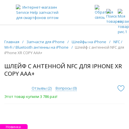
ЗАПЧАСТИ ДЛЯ ТЕЛЕФОНОВ ОПТОМ
Главная
/
Запчасти для iPhone
/
Шлейфы на iPhone
/
NFC /
Wi-Fi / Bluetooth антенны на iPhone
/
Шлейф с антенной NFC для
iPhone ХR COPY AAA+
ШЛЕЙФ С АНТЕННОЙ NFC ДЛЯ IPHONE ХR
COPY AAA+
Отзывы (
2
)
Вопросы (
0
)
Этот товар купили 3 786 раз!
Новинка