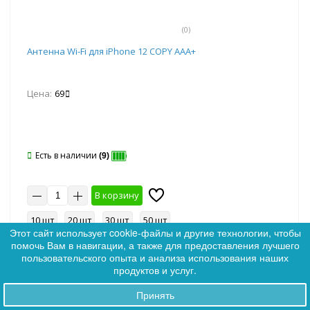
(0)
Антенна Wi-Fi для iPhone 12 COPY AAA+
Цена:
69
Есть в наличии
(9)
В корзину
10 шт
20 шт
30 шт
50 шт
Этот сайт использует cookie-файлы и другие технологии, чтобы
помочь Вам в навигации, а также для предоставления лучшего
0
пользовательского опыта и анализа использования наших
0
продуктов и услуг.
Принять
Заказы
Артикул: 381791
Ликвидация