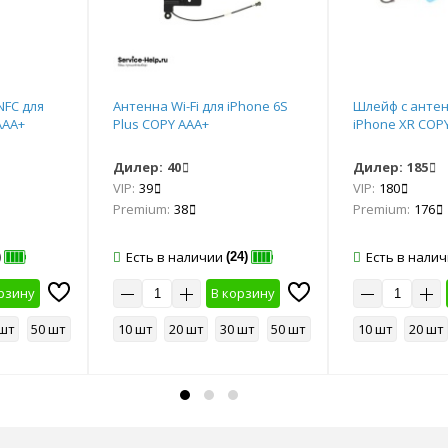
NFC для
Антенна Wi-Fi для iPhone 6S
Шлейф с антен
AAA+
Plus COPY AAA+
iPhone ХR COP
Дилер:
40
Дилер:
185
VIP:
39
VIP:
180
Premium:
38
Premium:
176
Есть в наличии
Есть в нали
)
(24)
рзину
В корзину
 шт
50 шт
10 шт
20 шт
30 шт
50 шт
10 шт
20 шт