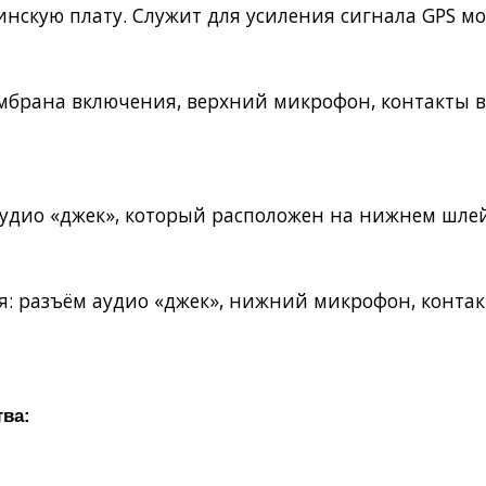
инскую плату. Служит для усиления сигнала GPS м
мембрана включения, верхний микрофон, контакты 
аудио «джек», который расположен на нижнем шлей
ся: разъём аудио «джек», нижний микрофон, конта
тва: