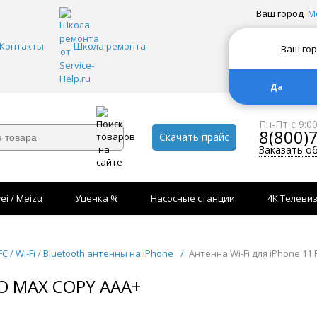
Ваш город
М
Контакты
Школа ремонта
Ваш го
Да
Пн-Пт с 9:0
8(800)
Скачать прайс
Заказать о
ei / Meizu
Уценка %
Насосные станции
4K Телеви
FC / Wi-Fi / Bluetooth антенны на iPhone
/
Антенна Wi-Fi для iPhone 11
RO MAX COPY AAA+