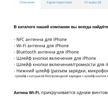
Описание
Характеристики
Отзывы (
0
)
В каталоге нашей компании вы всегда найд
- NFC антенна для iPhone
-
Wi
-
Fi
антенна для
iPhone
- Bluetooth антенна для iPhone
- Шлейф кнопки включения для
iPhone
- Шлейф кнопки включения/громкости для
i
- Нижний шлейф (разъём зарядки, микрофон
- Шлейф с катушкой беспроводной зарядки + шлейф кнопок 
, прикручивается одним винтом
Антена
W
i-
F
i