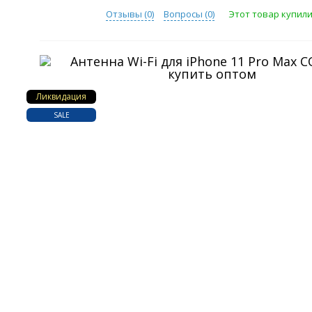
Отзывы (
0
)
Вопросы (
0
)
Этот товар купили 
Ликвидация
SALE