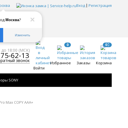
осква
Вход
Регистрация
род
?
Москва
Изменить
0
0
0 до 18:00 (МСК)
775-62-13
братный звонок
Избранное
Заказы
Корзина
Войти
зоры SONY
 Pro Max COPY AAA+