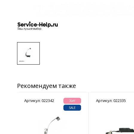
Рекомендуем также
Артикул: 022342
Артикул: 022335
ew
Хит
ALE
SALE