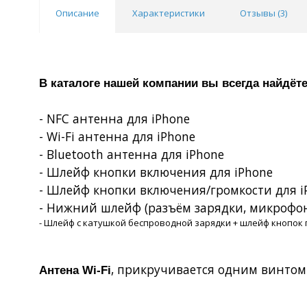
Описание
Характеристики
Отзывы (
3
)
В каталоге нашей компании вы всегда найд
- NFC антенна для iPhone
-
Wi
-
Fi
антенна для
iPhone
- Bluetooth антенна для iPhone
- Шлейф кнопки включения для
iPhone
- Шлейф кнопки включения/громкости для
i
- Нижний шлейф (разъём зарядки, микрофон
- Шлейф с катушкой беспроводной зарядки + шлейф кнопок 
, прикручивается одним винтом
Антена
W
i-
F
i