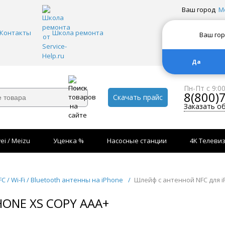
Ваш город
М
Контакты
Школа ремонта
Ваш го
Да
Пн-Пт с 9:0
8(800)
Скачать прайс
Заказать о
ei / Meizu
Уценка %
Насосные станции
4K Телеви
FC / Wi-Fi / Bluetooth антенны на iPhone
/
Шлейф с антенной NFC для i
ONE ХS COPY AAA+