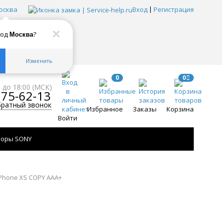
осква
Вход
Регистрация
род
?
Москва
Изменить
0
0
0 до 18:00 (МСК)
775-62-13
братный звонок
Избранное
Заказы
Корзина
Войти
зоры SONY
Phone ХS COPY AAA+