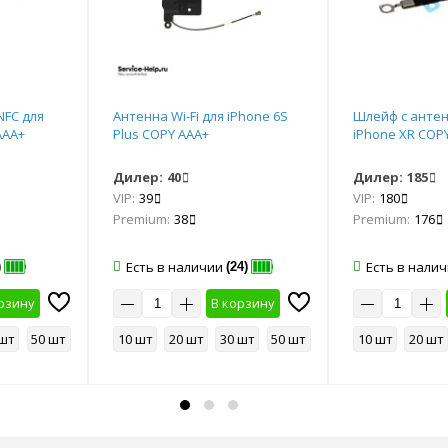
NFC для
Антенна Wi-Fi для iPhone 6S
Шлейф с антен
AAA+
Plus COPY AAA+
iPhone ХR COP
Дилер:
40
Дилер:
185
VIP:
39
VIP:
180
Premium:
38
Premium:
176
Есть в наличии
Есть в нали
)
(24)
рзину
В корзину
 шт
50 шт
10 шт
20 шт
30 шт
50 шт
10 шт
20 шт