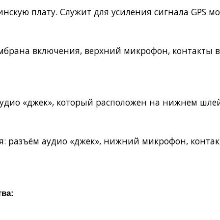
инскую плату. Служит для усиления сигнала GPS м
мембрана включения, верхний микрофон, контакты 
аудио «джек», который расположен на нижнем шлей
ся: разъём аудио «джек», нижний микрофон, конта
тва: