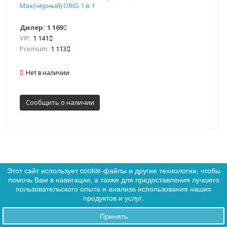
Max(чёрный) ORIG 1 в 1
Дилер:
1 169
VIP:
1 141
Premium:
1 113
Нет в наличии
Сообщить о наличии
Этот сайт использует cookie-файлы и другие технологии, чтобы
помочь Вам в навигации, а также для предоставления лучшего
0
Артикул: 348947
Хит
пользовательского опыта и анализа использования наших
0
продуктов и услуг.
Принять
Заказы