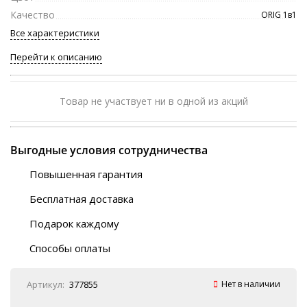
Качество
ORIG 1в1
Все характеристики
Перейти к описанию
Товар не участвует ни в одной из акций
Выгодные условия сотрудничества
Повышенная гарантия
120 дней
Бесплатная доставка
Любой ТК на выбор
Подарок каждому
Автобусы (по ЮФО)
Скотч-наклейка
“BlaBlaCar” (по ЮФО)
Способы оплаты
Курьерской службой
QR-код
Онлайн оплата
Артикул:
377855
Нет в наличии
Наличные