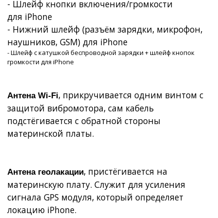
- Шлейф кнопки включения/громкости
для
iPhone
- Нижний шлейф (разъём зарядки, микрофон,
наушников, GSM) для iPhone
- Шлейф с катушкой беспроводной зарядки + шлейф кнопок
громкости для iPhone
, прикручивается одним винтом с
Антена
W
i-
F
i
защитой вибромотора, сам кабель
подстёгивается с обратной стороны
материнской платы.
, пристёгивается на
Антена геолакации
материнскую плату. Служит для усиления
сигнала GPS модуля, который определяет
локацию iPhone.