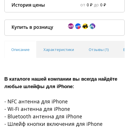
История цены
от
0 ₽
до
0 ₽
Data column(s) for axis #0 cannot be of type string
×
Купить в розницу
Описание
Характеристики
Отзывы (
1
)
Во
Покупка оптом от
500 ₽
В каталоге нашей компании вы всегда найдёте
любые шлейфы для
iPhone
:
- NFC антенна для iPhone
-
Wi
-
Fi
антенна для
iPhone
- Bluetooth антенна для iPhone
- Шлейф кнопки включения для
iPhone