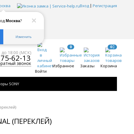
осква
Вход
Регистрация
род
?
Москва
Изменить
0
0
0 до 18:00 (МСК)
775-62-13
братный звонок
Избранное
Заказы
Корзина
Войти
зоры SONY
ереклей)
AL (ПЕРЕКЛЕЙ)