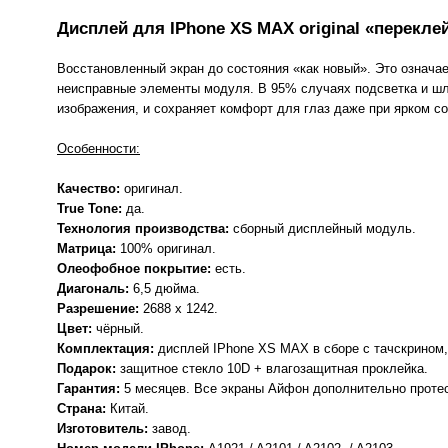
Дисплей для IPhone XS MAX original «перекле
Восстановленный экран до состояния «как новый». Это означа
неисправные элементы модуля. В 95% случаях подсветка и шл
изображения, и сохраняет комфорт для глаз даже при ярком со
Особенности:
Качество:
оригинал.
True Tone:
да.
Технология производства:
сборный дисплейный модуль.
Матрица:
100% оригинал.
Олеофобное покрытие:
есть.
Диагональ:
6,5 дюйма.
Разрешение:
2688 x 1242.
Цвет:
чёрный.
Комплектация:
дисплей IPhone XS MAX в сборе с тачскрином,
Подарок:
защитное стекло 10D + влагозащитная проклейка.
Гарантия:
5 месяцев. Все экраны Айфон дополнительно протест
Страна:
Китай.
Изготовитель:
завод.