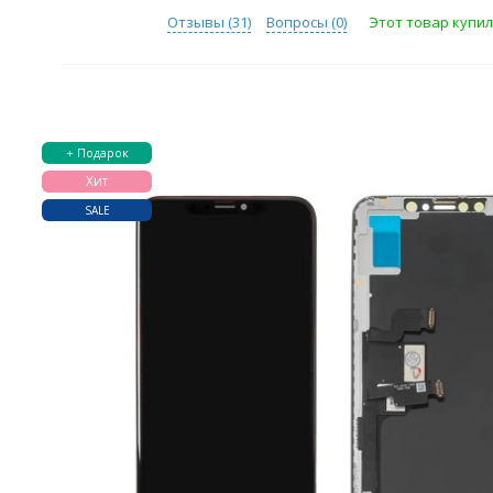
Отзывы (
31
)
Вопросы (
0
)
Этот товар купили
+ Подарок
Хит
SALE