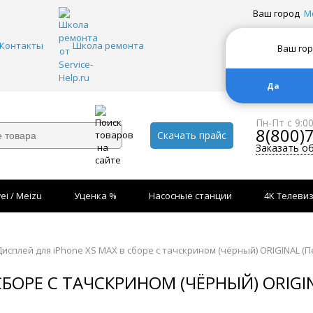
Ваш город
М
Контакты
Школа ремонта
Ваш го
Да
Пн-Пт с 9:0
8(800)
Скачать прайс
Заказать о
ei / Meizu
Уценка %
Насосные станции
4K Телеви
Дисплей для iPhone XS MAX в сборе с тачскрином (чёрный) ORIGINAL (П
СБОРЕ С ТАЧСКРИНОМ (ЧЁРНЫЙ) ORIGIN