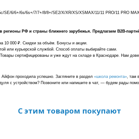
5с/SE/6/6+/6s/6s+/7/7+/8/8+/SE2/X/XR/XS/XSMAX/11/11 PRO/11 PRO MA
 регионы РФ и страны ближнего зарубежья. Предлагаем В2В-партн
а 10 000 ₽. Скидки за объём. Бонусы и акции.
ой или курьерской службой. Способ оплаты выбирайте сами.
Товары сертифицированы и уже ждут на складе в Краснодаре. Нам дове
в Айфон проходила успешно. Загляните в раздел
«школа ремонта»
, там
дуля с устройством? Позвоните или напишите в чат, — будем рады помо
С этим товаром покупают