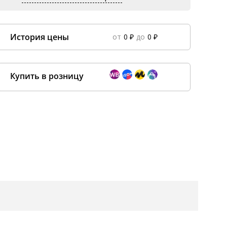
История цены
от
0 ₽
до
0 ₽
Data column(s) for axis #0 cannot be of type string
×
Купить в розницу
Покупка оптом от
500 ₽