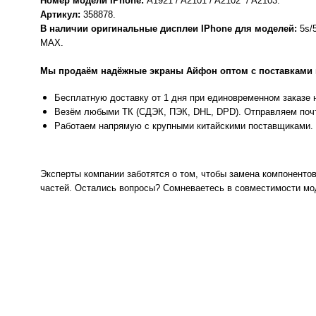
Номер модели IPhone:
A1921 / A2101 / A2102 / A2103.
Артикул:
358878.
В наличии оригинальные дисплеи IPhone для моделей:
5s/
MAX.
Мы продаём надёжные экраны Айфон оптом с поставками в
Бесплатную доставку от 1 дня при единовременном заказе н
Везём любыми ТК (СДЭК, ПЭК, DHL, DPD). Отправляем почт
Работаем напрямую с крупными китайскими поставщиками. 
Эксперты компании заботятся о том, чтобы замена компоненто
частей. Остались вопросы? Сомневаетесь в совместимости мо