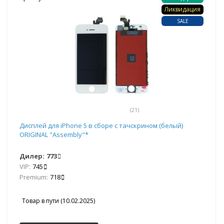
Ликвидация
SALE
(21)
Дисплей для iPhone 5 в сборе с тачскрином (белый)
ORIGINAL "Assembly"*
Дилер:
773
VIP:
745
Premium:
718
Товар в пути (10.02.2025)