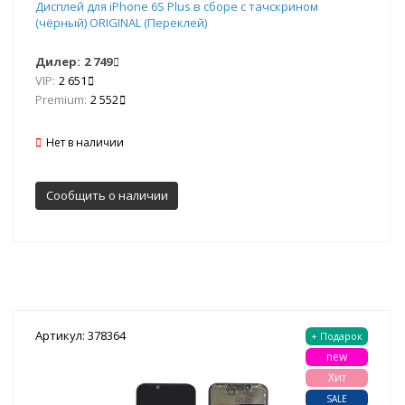
Дисплей для iPhone 6S Plus в сборе с тачскрином
(чёрный) ORIGINAL (Переклей)
Дилер:
2 749
VIP:
2 651
Premium:
2 552
Нет в наличии
Сообщить о наличии
Артикул: 378364
+ Подарок
new
Хит
SALE