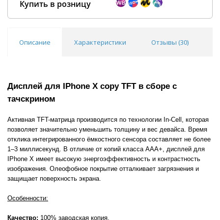
Купить в розницу
Описание
Характеристики
Отзывы (
30
)
В
Покупка оптом от
500 ₽
Дисплей для IPhone X copy TFT в сборе с
тачскрином
Активная TFT-матрица производится по технологии In-Cell, которая
позволяет значительно уменьшить толщину и вес девайса. Время
отклика интегрированного ёмкостного сенсора составляет не более
1–3 миллисекунд. В отличие от копий класса AAA+, дисплей для
IPhone X имеет высокую энергоэффективность и контрастность
изображения. Олеофобное покрытие отталкивает загрязнения и
защищает поверхность экрана.
Особенности:
Качество:
100% заводская копия.