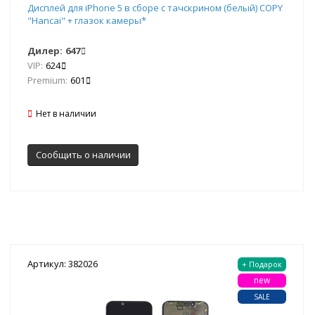
Дисплей для iPhone 5 в сборе с тачскрином (белый) COPY
"Hancai" + глазок камеры*
Дилер:
647
VIP:
624
Premium:
601
Нет в наличии
Сообщить о наличии
Артикул: 382026
+ Подарок
new
SALE