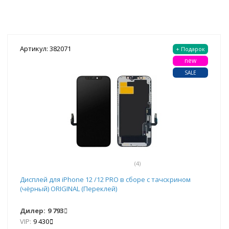
Артикул: 382071
+ Подарок
new
SALE
(4)
Дисплей для iPhone 12 /12 PRO в сборе с тачскрином
(чёрный) ORIGINAL (Переклей)
Дилер:
9 793
VIP:
9 430