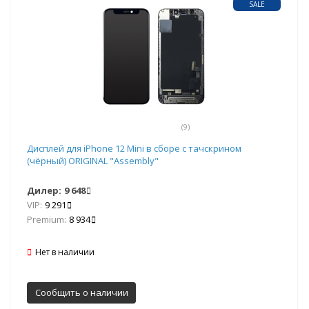
SALE
(9)
Дисплей для iPhone 12 Mini в сборе с тачскрином
(чёрный) ORIGINAL "Assembly"
Дилер:
9 648
VIP:
9 291
Premium:
8 934
Нет в наличии
Сообщить о наличии