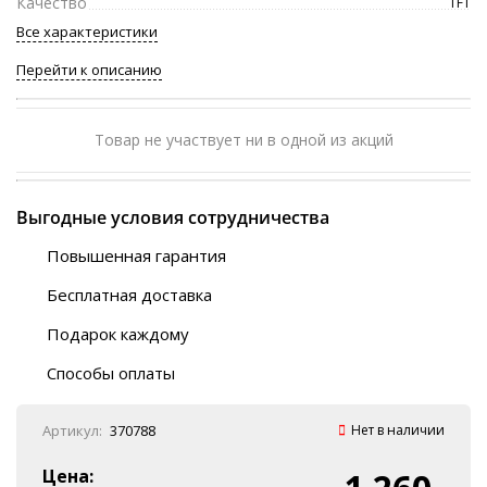
Качество
TFT
Все характеристики
Перейти к описанию
Товар не участвует ни в одной из акций
Выгодные условия сотрудничества
Повышенная гарантия
120 дней
Бесплатная доставка
Любой ТК на выбор
Подарок каждому
Автобусы (по ЮФО)
Скотч-наклейка
“BlaBlaCar” (по ЮФО)
Способы оплаты
Курьерской службой
QR-код
Онлайн оплата
Артикул:
370788
Нет в наличии
Наличные
Эквайринг
Цена: