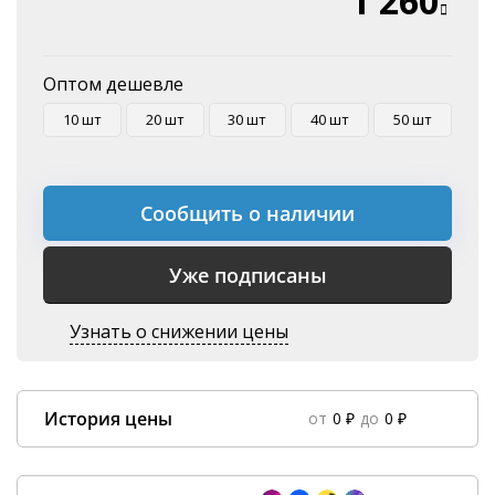
1 260
Оплата на P/C
Оптом дешевле
10 шт
20 шт
30 шт
40 шт
50 шт
Сообщить о наличии
Уже подписаны
Узнать о снижении цены
История цены
от
0 ₽
до
0 ₽
Data column(s) for axis #0 cannot be of type string
×