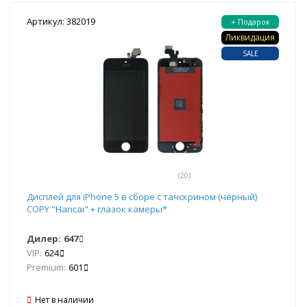
Артикул: 382019
+ Подарок
Ликвидация
SALE
(20)
Дисплей для iPhone 5 в сборе с тачскрином (чёрный)
COPY "Hancai" + глазок камеры*
Дилер:
647
VIP:
624
Premium:
601
Нет в наличии