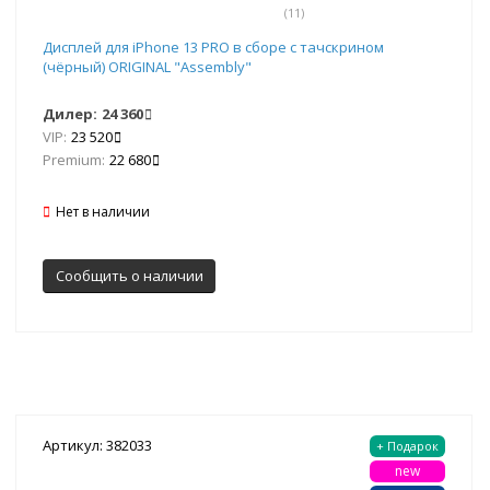
(11)
Дисплей для iPhone 13 PRO в сборе с тачскрином
(чёрный) ORIGINAL "Assembly"
Дилер:
24 360
VIP:
23 520
Premium:
22 680
Нет в наличии
Сообщить о наличии
Артикул: 382033
+ Подарок
new