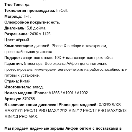
True Tone:
да.
Технология производства:
In-Cell.
Матрица:
TFT.
Олеофобное покрытие:
есть.
Диагональ:
5,8 дюйма.
Разрешение:
2436 x 1125.
Цвет:
чёрный.
Комплектация:
дисплей IPhone X в сборе с тачскрином,
презентабельная упаковка.
Подарок:
защитное стекло 10D + влагозащитная проклейка.
Гарантия:
5 месяцев. Все экраны Айфон дополнительно
протестированы инженерами Service-help.ru на работоспособность и
готовы к установке.
Страна:
Китай.
Изготовитель:
завод.
Номер модели IPhone:
A1865 / A1901 / A1902.
Артикул:
370788.
В наличии копии дисплеев IPhone для моделей:
X/XR/XS/XS
MAX/11/11 PRO/11 PRO MAX/12/12 MINI/12 PRO/12 PRO MAX/13/13
MINI/13 PRO MAX.
Мы продаём надёжные экраны Айфон оптом с поставками в