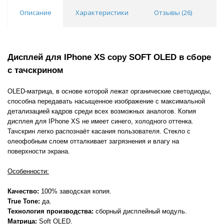
Описание
Характеристики
Отзывы (
26
)
В
Покупка оптом от
500 ₽
Дисплей для IPhone XS copy SOFT OLED в сборе
с тачскрином
OLED-матрица, в основе которой лежат органические светодиоды,
способна передавать насыщенное изображение с максимальной
детализацией кадров среди всех возможных аналогов. Копия
дисплея для IPhone XS не имеет синего, холодного оттенка.
Тачскрин легко распознаёт касания пользователя. Стекло с
олеофобным слоем отталкивает загрязнения и влагу на
поверхности экрана.
Особенности:
Качество:
100% заводская копия.
True Tone:
да.
Технология производства:
сборный дисплейный модуль.
Матрица:
Soft OLED.