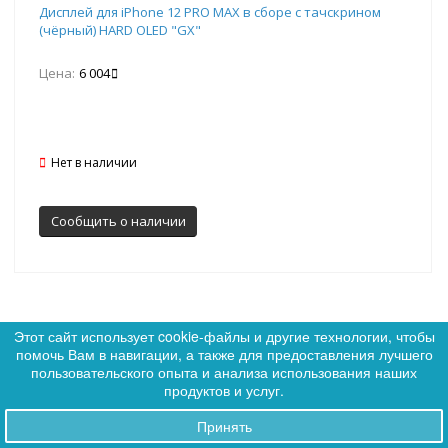
Дисплей для iPhone 12 PRO MAX в сборе с тачскрином
(чёрный) HARD OLED "GX"
Цена:
6 004
Нет в наличии
Сообщить о наличии
Этот сайт использует cookie-файлы и другие технологии, чтобы
помочь Вам в навигации, а также для предоставления лучшего
0
пользовательского опыта и анализа использования наших
0
Артикул: 339181
+ Подарок
продуктов и услуг.
new
Принять
SALE
Заказы