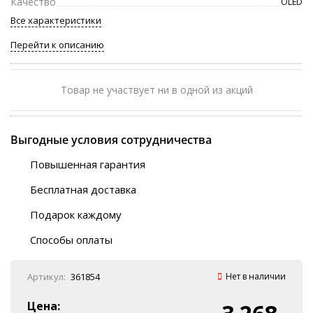
Качество
OLED
Все характеристики
Перейти к описанию
Товар не участвует ни в одной из акций
Выгодные условия сотрудничества
Повышенная гарантия
120 дней
Бесплатная доставка
Любой ТК на выбор
Подарок каждому
Автобусы (по ЮФО)
Скотч-наклейка
“BlaBlaCar” (по ЮФО)
Способы оплаты
Курьерской службой
QR-код
Онлайн оплата
Артикул:
361854
Нет в наличии
Наличные
Эквайринг
Цена: