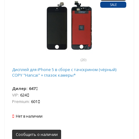
SALE
(20)
Дисплей для iPhone 5 в сборе с тачскрином (чёрный)
COPY "Hancai" + глазок камеры*
Дилер:
647
VIP:
624
Premium:
601
Нет в наличии
Сообщить о наличии