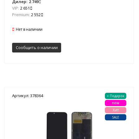
Дилер:
2 749
VIP:
2 651
Premium:
2 552
Нет в наличии
Сообщить о наличии
Артикул: 378364
+ Подарок
new
Хит
SALE