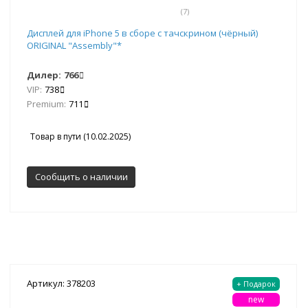
(7)
Дисплей для iPhone 5 в сборе с тачскрином (чёрный)
ORIGINAL "Assembly"*
Дилер:
766
VIP:
738
Premium:
711
Товар в пути (10.02.2025)
Сообщить о наличии
Артикул: 378203
+ Подарок
new