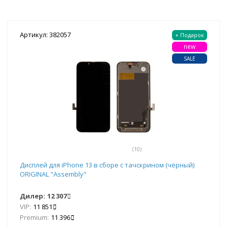
Артикул: 382057
+ Подарок
new
SALE
(10)
Дисплей для iPhone 13 в сборе с тачскрином (чёрный)
ORIGINAL "Assembly"
Дилер:
12 307
VIP:
11 851
Premium:
11 396