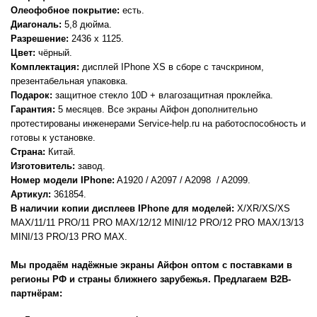
Олеофобное покрытие:
есть.
Диагональ:
5,8 дюйма.
Разрешение:
2436 x 1125.
Цвет:
чёрный.
Комплектация:
дисплей IPhone XS в сборе с тачскрином,
презентабельная упаковка.
Подарок:
защитное стекло 10D + влагозащитная проклейка.
Гарантия:
5 месяцев. Все экраны Айфон дополнительно
протестированы инженерами Service-help.ru на работоспособность и
готовы к установке.
Страна:
Китай.
Изготовитель:
завод.
Номер модели IPhone:
A1920 / A2097 / A2098 / A2099.
Артикул:
361854.
В наличии копии дисплеев IPhone для моделей:
X/XR/XS/XS
MAX/11/11 PRO/11 PRO MAX/12/12 MINI/12 PRO/12 PRO MAX/13/13
MINI/13 PRO/13 PRO MAX.
Мы продаём надёжные экраны Айфон оптом с поставками в
регионы РФ и страны ближнего зарубежья. Предлагаем В2В-
партнёрам: