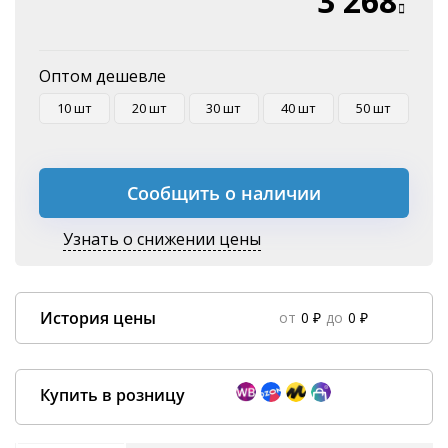
3 268
Оплата на P/C
Оптом дешевле
10 шт
20 шт
30 шт
40 шт
50 шт
Сообщить о наличии
Узнать о снижении цены
История цены
от
0 ₽
до
0 ₽
Data column(s) for axis #0 cannot be of type string
×
Купить в розницу