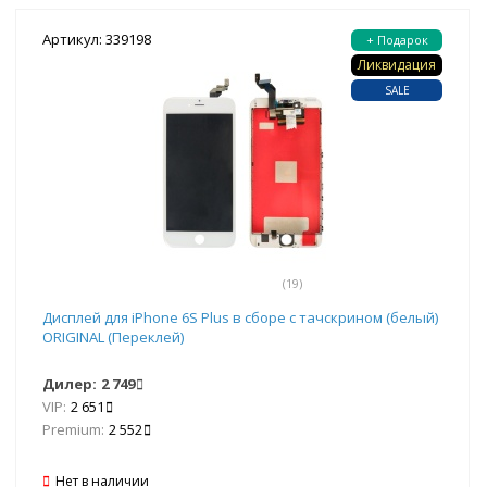
Артикул: 339198
+ Подарок
Ликвидация
SALE
(19)
Дисплей для iPhone 6S Plus в сборе с тачскрином (белый)
ORIGINAL (Переклей)
Дилер:
2 749
VIP:
2 651
Premium:
2 552
Нет в наличии