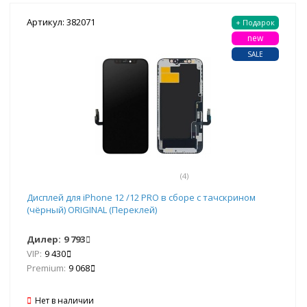
Артикул: 382071
+ Подарок
new
SALE
(4)
Дисплей для iPhone 12 /12 PRO в сборе с тачскрином
(чёрный) ORIGINAL (Переклей)
Дилер:
9 793
VIP:
9 430
Premium:
9 068
Нет в наличии