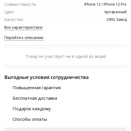
Совместимость
iPhone 12 / iPhone 12 Pro
Цвет
прозрачный
Качество
ORIG Завод
Все характеристики
Перейти к описанию
Товар не участвует ни в одной из акций
Выгодные условия сотрудничества
Повышенная гарантия
120 дней
Бесплатная доставка
Любой ТК на выбор
Подарок каждому
Автобусы (по ЮФО)
Скотч-наклейка
“BlaBlaCar” (по ЮФО)
Способы оплаты
Курьерской службой
QR-код