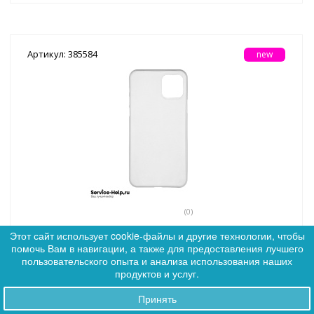
Артикул: 385584
new
(0)
Чехол Silicone Case для iPhone 15 PRO MAX (глянцевый
Этот сайт использует cookie-файлы и другие технологии, чтобы
прозрачный) ORIG Завод
помочь Вам в навигации, а также для предоставления лучшего
0
пользовательского опыта и анализа использования наших
0
продуктов и услуг.
Дилер:
230
VIP:
224
Принять
Заказы
Premium:
219