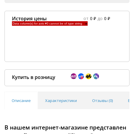
История цены
от
0 ₽
до
0 ₽
Data column(s) for axis #0 cannot be of type string
×
Купить в розницу
Описание
Характеристики
Отзывы (
0
)
Во
Покупка оптом от
500 ₽
В нашем интернет-магазине представлен