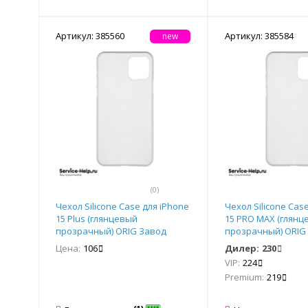
Артикул: 385560
Артикул: 385584
new
(0)
Чехол Silicone Case для iPhone
Чехол Silicone Cas
15 Plus (глянцевый
15 PRO MAX (глянц
прозрачный) ORIG Завод
прозрачный) ORIG
Цена:
106
Дилер:
230
VIP:
224
Premium:
219