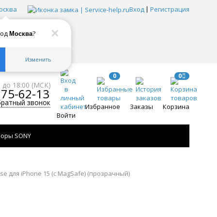
осква
Вход
Регистрация
род
?
Москва
Изменить
0
0
0 до 18:00 (МСК)
775-62-13
братный звонок
Избранное
Заказы
Корзина
Войти
зоры SONY
ase для iPhone 15 (с MagSafe) (прозрачный)