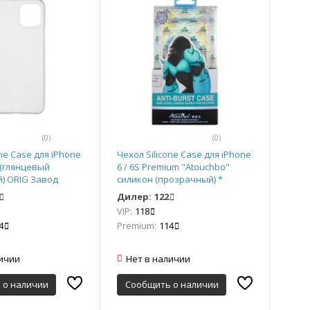
(0)
(0)
one Case для iPhone
Чехол Silicone Case для iPhone
 (глянцевый
6 / 6S Premium "Atouchbo"
) ORIG Завод
силикон (прозрачный) *
Дилер:
122
VIP:
118
4
Premium:
114
личии
Нет в наличии
 о наличии
Сообщить о наличии