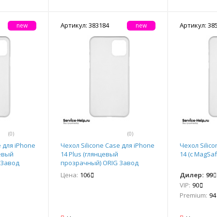
Артикул: 383184
Артикул: 38
new
new
(0)
(0)
e для iPhone
Чехол Silicone Case для iPhone
Чехол Silic
евый
14 Plus (глянцевый
14 (с MagSa
 Завод
прозрачный) ORIG Завод
Цена:
106
Дилер:
99
VIP:
90
Premium:
94