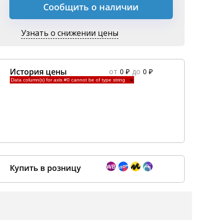
Сообщить о наличии
Узнать о снижении цены
История цены
от
0 ₽
до
0 ₽
Data column(s) for axis #0 cannot be of type string
×
Купить в розницу