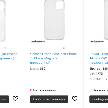
(0)
(0)
e для iPhone
Чехол Silicone Case для iPhone
Чехол Silic
озрачный)
15 Plus (с MagSafe)
14 PRO MAX
(прозрачный)
прозрачный
Цена:
63
Дилер:
180
VIP:
177
Premium:
17
Нет в наличии
Нет в на
ичии
Сообщить о наличии
Сообщить