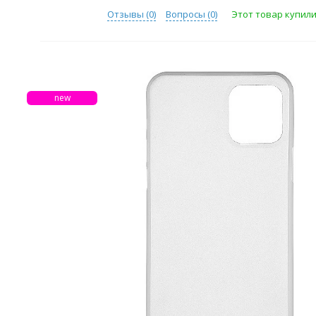
Отзывы (
0
)
Вопросы (
0
)
Этот товар купили 
new