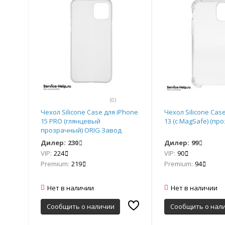
(0)
Чехол Silicone Case для iPhone
Чехол Silicone Cas
15 PRO (глянцевый
13 (с MagSafe) (пр
прозрачный) ORIG Завод
Дилер:
230
Дилер:
99
VIP:
224
VIP:
90
Premium:
219
Premium:
94
Нет в наличии
Нет в наличии
Сообщить о наличии
Сообщить о нал