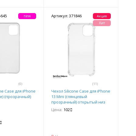
5645
Артикул: 371846
new
Акция
Хит
(0)
(11)
one Case для iPhone
Чехол Silicone Case для iPhone
fe) (прозрачный)
13 Mini (глянцевый
прозрачный) открытый низ
ORIG Завод
Цена:
102