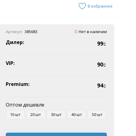
В избранное
Артикул:
385683
Нет в наличии
Дилер:
99
VIP:
90
Premium:
94
Оптом дешевле
10 шт
20 шт
30 шт
40 шт
50 шт