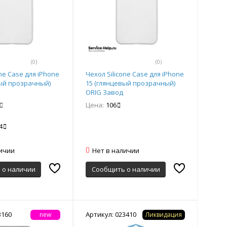
(0)
(0)
one Case для iPhone
Чехол Silicone Case для iPhone
вый прозрачный)
15 (глянцевый прозрачный)
ORIG Завод
Цена:
106
4
личии
Нет в наличии
 о наличии
Сообщить о наличии
3160
Артикул: 023410
new
Ликвидация