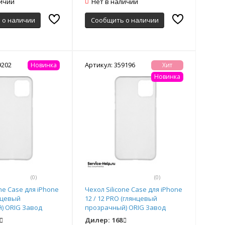
личии
Нет в наличии
 о наличии
Сообщить о наличии
9202
Артикул: 359196
Новинка
Хит
Новинка
(0)
(0)
one Case для iPhone
Чехол Silicone Case для iPhone
янцевый
12 / 12 PRO (глянцевый
) ORIG Завод
прозрачный) ORIG Завод
Дилер:
168