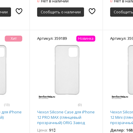
Нет в наличии
Нет в на
ичии
Сообщить о наличии
Сообщить
Артикул: 359189
Артикул: 35
Хит
Новинка
(13)
(0)
e для iPhone
Чехол Silicone Case для iPhone
Чехол Silic
й)
12 PRO MAX (глянцевый
12 Mini (гл
прозрачный) ORIG Завод
прозрачный
Цена:
91
Дилер:
168