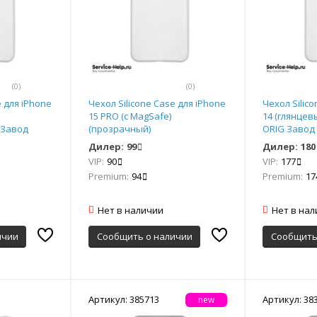
(0)
(0)
e для iPhone
Чехол Silicone Case для iPhone
Чехол Silic
15 PRO (с MagSafe)
14 (глянце
 Завод
(прозрачный)
ORIG Завод
Дилер:
99
Дилер:
180
VIP:
90
VIP:
177
Premium:
94
Premium:
17
Нет в наличии
Нет в на
ичии
Сообщить о наличии
Сообщить
Артикул: 385713
Артикул: 38
new