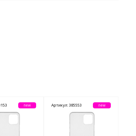
Покупка оптом от
500 ₽
3153
Артикул: 385553
new
new