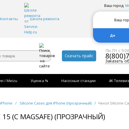
Ваш город
М
Контакты
Школа ремонта
Ваш го
Да
Пн-Пт с 9:0
8(800)
Скачать прайс
Заказать о
ei / Meizu
Уценка %
Насосные станции
4K Телеви
 iPhone
/
Silicone Cases для iPhone (прозрачный)
/
Чехол Silicone C
E 15 (С MAGSAFE) (ПРОЗРАЧНЫЙ)