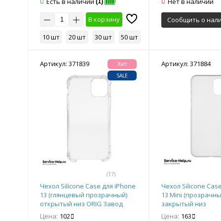
Есть в наличии
Нет в наличии
(1)
В корзину
Сообщить о нал
10 шт
20 шт
30 шт
50 шт
Артикул: 371839
Артикул: 371884
Хит
SALE
(17)
Чехол Silicone Case для iPhone
Чехол Silicone Cas
13 (глянцевый прозрачный)
13 Mini (прозрачны
открытый низ ORIG Завод
закрытый низ
Цена:
102
Цена:
163