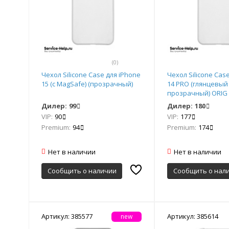
(0)
Чехол Silicone Case для iPhone
Чехол Silicone Cas
15 (с MagSafe) (прозрачный)
14 PRO (глянцевый
прозрачный) ORIG
Дилер:
99
Дилер:
180
VIP:
90
VIP:
177
Premium:
94
Premium:
174
Нет в наличии
Нет в наличии
Сообщить о наличии
Сообщить о нал
Артикул: 385577
Артикул: 385614
new