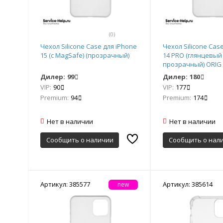
(0)
Чехол Silicone Case для iPhone
Чехол Silicone Cas
15 (с MagSafe) (прозрачный)
14 PRO (глянцевый
прозрачный) ORIG
Дилер:
99
Дилер:
180
VIP:
90
VIP:
177
Premium:
94
Premium:
174
Нет в наличии
Нет в наличии
Сообщить о наличии
Сообщить о нал
Артикул: 385577
Артикул: 385614
new