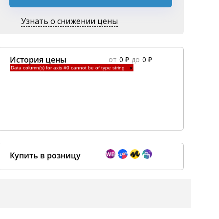
Узнать о снижении цены
История цены
от
0 ₽
до
0 ₽
Data column(s) for axis #0 cannot be of type string
×
Купить в розницу
Покупка оптом от
500 ₽