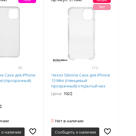
Хит
(0)
(11)
one Case для iPhone
Чехол Silicone Case для iPhone
fe) (прозрачный)
13 Mini (глянцевый
прозрачный) открытый низ
ORIG Завод
Цена:
102
личии
Нет в наличии
 о наличии
Сообщить о наличии