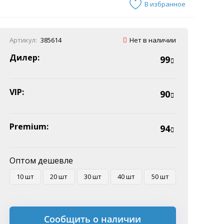
В избранное
Артикул:
385614
Нет в наличии
Дилер:
99
VIP:
90
Premium:
94
Оптом дешевле
10 шт
20 шт
30 шт
40 шт
50 шт
Сообщить о наличии