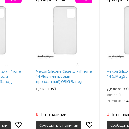
(0)
(0)
e для iPhone
Чехол Silicone Case для iPhone
Чехол Silic
евый
14 Plus (глянцевый
14 (с MagSa
 Завод
прозрачный) ORIG Завод
Цена:
106
Дилер:
99
VIP:
90
Premium:
94
Нет в наличии
Нет в на
ичии
Сообщить о наличии
Сообщить