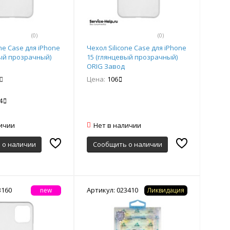
(0)
(0)
one Case для iPhone
Чехол Silicone Case для iPhone
вый прозрачный)
15 (глянцевый прозрачный)
ORIG Завод
Цена:
106
4
личии
Нет в наличии
 о наличии
Сообщить о наличии
3160
Артикул: 023410
new
Ликвидация