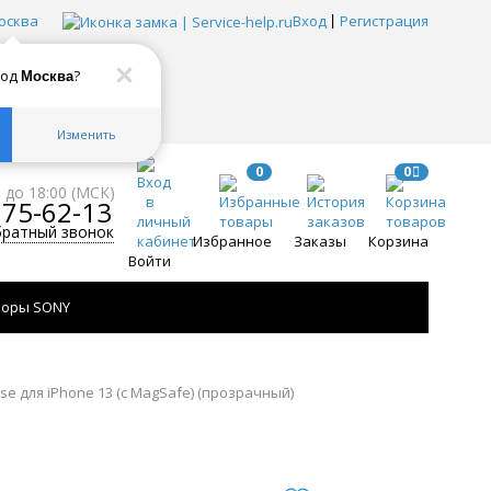
осква
Вход
Регистрация
род
?
Москва
Изменить
0
0
0 до 18:00 (МСК)
775-62-13
братный звонок
Избранное
Заказы
Корзина
Войти
зоры SONY
ase для iPhone 13 (с MagSafe) (прозрачный)