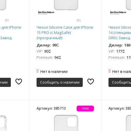
(0)
(0)
e для iPhone
Чехол Silicone Case для iPhone
Чехол Silic
15 PRO (с MagSafe)
14 (глянце
 Завод
(прозрачный)
ORIG Завод
Дилер:
99
Дилер:
180
VIP:
90
VIP:
177
Premium:
94
Premium:
17
Нет в наличии
Нет в на
ичии
Сообщить о наличии
Сообщить
Артикул: 385713
Артикул: 38
new