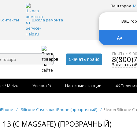
Ваш город
М
Контакты
Школа ремонта
Ваш го
Да
Пн-Пт с 9:0
8(800)
Скачать прайс
Заказать о
ei / Meizu
Уценка %
Насосные станции
4K Телеви
 iPhone
/
Silicone Cases для iPhone (прозрачный)
/
Чехол Silicone C
E 13 (С MAGSAFE) (ПРОЗРАЧНЫЙ)