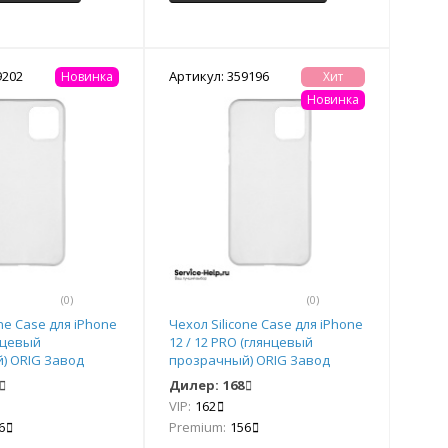
9202
Артикул: 359196
Новинка
Хит
Новинка
(0)
(0)
one Case для iPhone
Чехол Silicone Case для iPhone
янцевый
12 / 12 PRO (глянцевый
) ORIG Завод
прозрачный) ORIG Завод
Дилер:
168
VIP:
162
6
Premium:
156