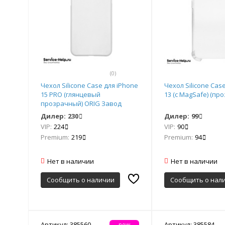
(0)
Чехол Silicone Case для iPhone
Чехол Silicone Cas
15 PRO (глянцевый
13 (с MagSafe) (пр
прозрачный) ORIG Завод
Дилер:
230
Дилер:
99
VIP:
224
VIP:
90
Premium:
219
Premium:
94
Нет в наличии
Нет в наличии
Сообщить о наличии
Сообщить о нал
Артикул: 385560
Артикул: 385584
new