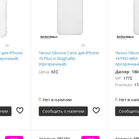
(0)
(0)
e для iPhone
Чехол Silicone Case для iPhone
Чехол Silic
озрачный)
15 Plus (с MagSafe)
14 PRO MAX
(прозрачный)
прозрачный
Цена:
63
Дилер:
180
VIP:
177
Premium:
17
Нет в наличии
Нет в на
ичии
Сообщить о наличии
Сообщить
Артикул: 383184
Артикул: 38
new
new