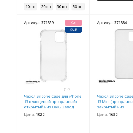
10 шт
20 шт
30 шт
50 шт
Артикул: 371839
Артикул: 371884
Хит
SALE
(17)
Чехол Silicone Case для iPhone
Чехол Silicone Cas
13 (глянцевый прозрачный)
13 Mini (прозрачны
открытый низ ORIG Завод
закрытый низ
Цена:
102
Цена:
163