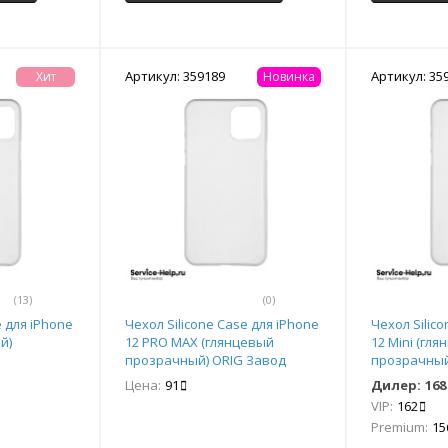
Артикул: 359189
Артикул: 35
Хит
Новинка
(13)
(0)
e для iPhone
Чехол Silicone Case для iPhone
Чехол Silic
й)
12 PRO MAX (глянцевый
12 Mini (гл
прозрачный) ORIG Завод
прозрачный
Цена:
91
Дилер:
168
VIP:
162
Premium:
15