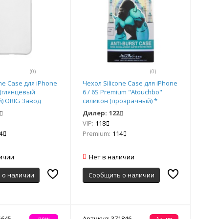
(0)
(0)
one Case для iPhone
Чехол Silicone Case для iPhone
 (глянцевый
6 / 6S Premium "Atouchbo"
) ORIG Завод
силикон (прозрачный) *
Дилер:
122
VIP:
118
4
Premium:
114
личии
Нет в наличии
 о наличии
Сообщить о наличии
5645
Артикул: 371846
new
Акция