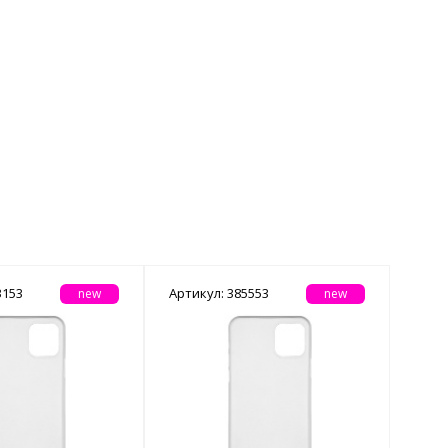
3153
Артикул: 385553
new
new