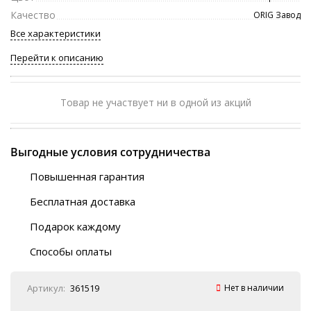
Качество
ORIG Завод
Все характеристики
Перейти к описанию
Товар не участвует ни в одной из акций
Выгодные условия сотрудничества
Повышенная гарантия
120 дней
Бесплатная доставка
Любой ТК на выбор
Подарок каждому
Автобусы (по ЮФО)
Скотч-наклейка
“BlaBlaCar” (по ЮФО)
Способы оплаты
Курьерской службой
QR-код
Онлайн оплата
Артикул:
361519
Нет в наличии
Наличные