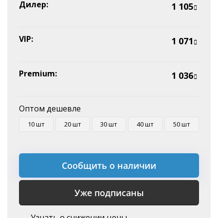
Эквайринг
Дилер:
1 105
Оплата на P/C
VIP:
1 071
Premium:
1 036
Оптом дешевле
10 шт
20 шт
30 шт
40 шт
50 шт
Сообщить о наличии
Уже подписаны
Узнать о снижении цены