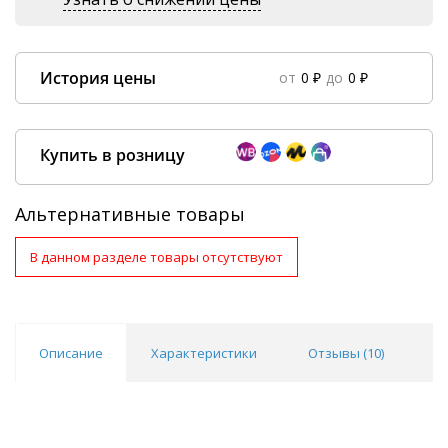
История цены
от
0 ₽
до
0 ₽
Data column(s) for axis #0 cannot be of type string
×
Купить в розницу
Альтернативные товары
В данном разделе товары отсутствуют
Покупка оптом от
500 ₽
Описание
Характеристики
Отзывы (
10
)
В